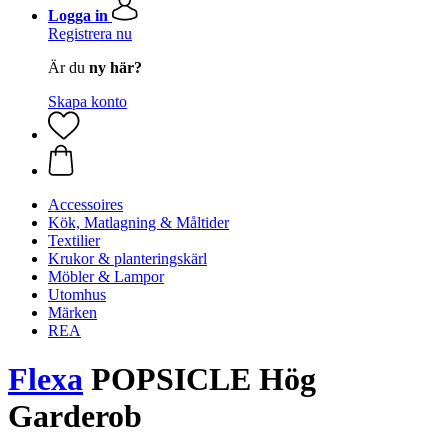
Logga in
Registrera nu
Är du
ny här?
Skapa konto
Accessoires
Kök, Matlagning & Måltider
Textilier
Krukor & planteringskärl
Möbler & Lampor
Utomhus
Märken
REA
Flexa
POPSICLE Hög
Garderob