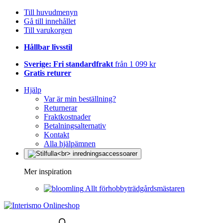
Till huvudmenyn
Gå till innehållet
Till varukorgen
Hållbar livsstil
Sverige: Fri standardfrakt
från 1 099 kr
Gratis returer
Hjälp
Var är min beställning?
Returnerar
Fraktkostnader
Betalningsalternativ
Kontakt
Alla hjälpämnen
Mer inspiration
Allt förhobbyträdgårdsmästaren