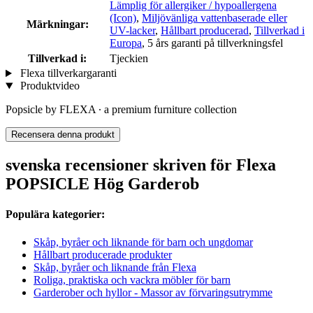
Lämplig för allergiker / hypoallergena
(Icon)
,
Miljövänliga vattenbaserade eller
Märkningar:
UV-lacker
,
Hållbart producerad
,
Tillverkad i
Europa
, 5 års garanti på tillverkningsfel
Tillverkad i:
Tjeckien
Flexa tillverkargaranti
Produktvideo
Popsicle by FLEXA ∙ a premium furniture collection
Recensera denna produkt
svenska recensioner skriven för Flexa
POPSICLE Hög Garderob
Populära kategorier:
Skåp, byråer och liknande för barn och ungdomar
Hållbart producerade produkter
Skåp, byråer och liknande från Flexa
Roliga, praktiska och vackra möbler för barn
Garderober och hyllor - Massor av förvaringsutrymme