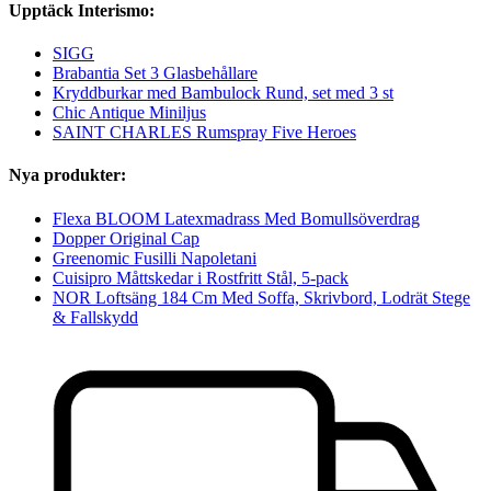
Upptäck Interismo:
SIGG
Brabantia Set 3 Glasbehållare
Kryddburkar med Bambulock Rund, set med 3 st
Chic Antique Miniljus
SAINT CHARLES Rumspray Five Heroes
Nya produkter:
Flexa BLOOM Latexmadrass Med Bomullsöverdrag
Dopper Original Cap
Greenomic Fusilli Napoletani
Cuisipro Måttskedar i Rostfritt Stål, 5-pack
NOR Loftsäng 184 Cm Med Soffa, Skrivbord, Lodrät Stege
& Fallskydd