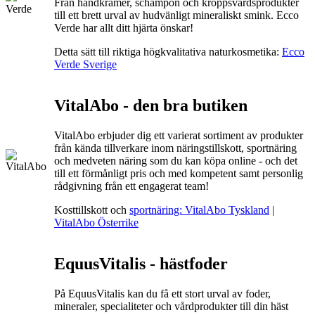
Från handkrämer, schampon och kroppsvårdsprodukter
till ett brett urval av hudvänligt mineraliskt smink. Ecco
Verde har allt ditt hjärta önskar!
Detta sätt till riktiga högkvalitativa naturkosmetika:
Ecco
Verde Sverige
VitalAbo - den bra butiken
VitalAbo erbjuder dig ett varierat sortiment av produkter
från kända tillverkare inom näringstillskott, sportnäring
och medveten näring som du kan köpa online - och det
till ett förmånligt pris och med kompetent samt personlig
rådgivning från ett engagerat team!
Kosttillskott och
sportnäring: VitalAbo Tyskland
|
VitalAbo Österrike
EquusVitalis - hästfoder
På EquusVitalis kan du få ett stort urval av foder,
mineraler, specialiteter och vårdprodukter till din häst