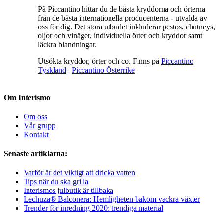
På Piccantino hittar du de bästa kryddorna och örterna
från de bästa internationella producenterna - utvalda av
oss för dig. Det stora utbudet inkluderar pestos, chutneys,
oljor och vinäger, individuella örter och kryddor samt
läckra blandningar.
Utsökta kryddor, örter och co. Finns på
Piccantino
Tyskland
|
Piccantino Österrike
Om Interismo
Om oss
Vår grupp
Kontakt
Senaste artiklarna:
Varför är det viktigt att dricka vatten
Tips när du ska grilla
Interismos julbutik är tillbaka
Lechuza® Balconera: Hemligheten bakom vackra växter
Trender för inredning 2020: trendiga material