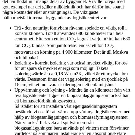
det har flödat in i många delar av byggandet. Vi ville föregå med
gott exempel när det gäller miljöteknik och har därför inte sparat
några kostnader eller ansträngningar. De viktigaste
hållbarhetsfaktorerna i byggandet av logistikcentret var:
Trä - den naturligt förnybara råvaran spelade en viktig roll i
konstruktionen. Totalt användes 680 kubikmeter trä i hela
centrumet. Eftersom ett ton CO
lagras i varje m³ trä kan 680
2
ton CO
bindas. Som jämförelse: endast ett ton CO
2
2
motsvarar en körning på 4 900 kilometer. Det är till Moskva
och tillbaka!
Isolering - korrekt isolering var också mycket viktigt för oss
för att spara så mycket energi som möjligt. Takets
isoleringsvärde är ca 0,18 W / m2K, vilket är ett mycket bra
värde. Dessutom finns det väggisolering med en tjocklek på
16 cm, vilket motsvarar isoleringen i ett enfamiljshus!
Uppvärmning och kylning - Mindre än en kilometer från vårt
nya logistikcenter ligger en biogasanläggning som också har
ett biomasseförbränningssystem.
Så istället för att installera vårt eget gaseldningssystem
bestämde vi oss för att värma upp vårt nya logistikcenter med
hjälp av biogasanläggningen och biomassafyrningssystemet.
När vi också fick veta att spillvärmen från
biogasanläggningen bara används på vintern men försvinner
värdelöst på sommaren installerade vi en absorptionskylare