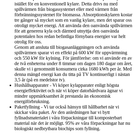
istället för en konventionell kylare. Detta drivs nu med
spillvärmen från biogassystemet eller med värmen från
förbränningssystemet för biomassa. Absorptionskylaren kostar
tre gånger så mycket som en vanlig kylare, men det sparar oss
otroligt mycket energi. Att använda den oanvända spillvärmen
för att generera kyla och därmed utnyttja den oanvända
potentialen hos redan befintliga förnybara energier var helt
otrolig för oss.
Genom att ansluta till biogasanläggningen och använda
spillvärmen sparar vi en effekt på 600 kW för uppvärmning
och 550 kW för kylning. För jämförelse: om vi använde en av
de två enheterna under 8 timmar om dagen 180 dagar om året,
skulle vi i genomsnitt konsumera cirka 1680 kWh per år. Med
denna mängd energi kan du titta på TV kontinuerligt i nästan
3,5 år (på en medelstor tv).
Hushållsapparater - Vi köper kylapparater enligt högsta
energieffektivitet och när vi köper datorhårdvara ägnar vi
mindre uppmärksamhet åt prestanda än ekonomisk
energiförbrukning.
Paketfyllning - Vi tar också hänsyn till hållbarhet när vi
skickar våra paket. Av den anledningen har vi bytt
fyllnadsmaterialet i våra förpackningar till komposterbart
material när det är möjligt. 95% av våra förpackningar har nu
biologiskt nedbrytbara biochips som fyllning.