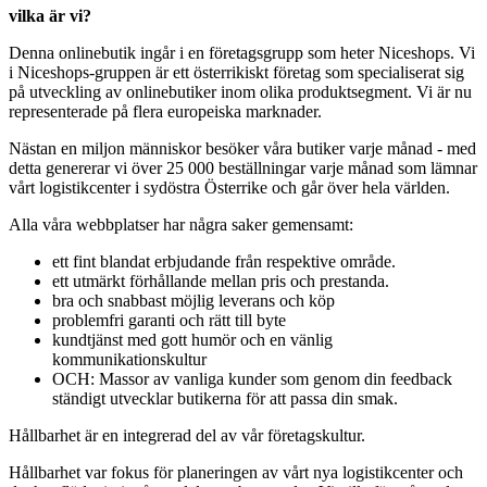
vilka är vi?
Denna onlinebutik ingår i en företagsgrupp som heter Niceshops. Vi
i Niceshops-gruppen är ett österrikiskt företag som specialiserat sig
på utveckling av onlinebutiker inom olika produktsegment. Vi är nu
representerade på flera europeiska marknader.
Nästan en miljon människor besöker våra butiker varje månad - med
detta genererar vi över 25 000 beställningar varje månad som lämnar
vårt logistikcenter i sydöstra Österrike och går över hela världen.
Alla våra webbplatser har några saker gemensamt:
ett fint blandat erbjudande från respektive område.
ett utmärkt förhållande mellan pris och prestanda.
bra och snabbast möjlig leverans och köp
problemfri garanti och rätt till byte
kundtjänst med gott humör och en vänlig
kommunikationskultur
OCH: Massor av vanliga kunder som genom din feedback
ständigt utvecklar butikerna för att passa din smak.
Hållbarhet är en integrerad del av vår företagskultur.
Hållbarhet var fokus för planeringen av vårt nya logistikcenter och