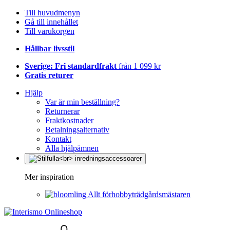
Till huvudmenyn
Gå till innehållet
Till varukorgen
Hållbar livsstil
Sverige: Fri standardfrakt
från 1 099 kr
Gratis returer
Hjälp
Var är min beställning?
Returnerar
Fraktkostnader
Betalningsalternativ
Kontakt
Alla hjälpämnen
Mer inspiration
Allt förhobbyträdgårdsmästaren