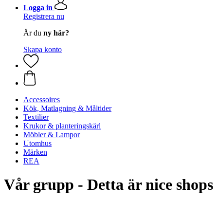
Logga in
Registrera nu
Är du
ny här?
Skapa konto
Accessoires
Kök, Matlagning & Måltider
Textilier
Krukor & planteringskärl
Möbler & Lampor
Utomhus
Märken
REA
Vår grupp - Detta är nice shops