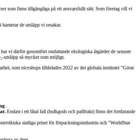
er som finns tillgängliga på ett ansvarsfullt sätt. Som företag vill vi
 hanterar de utsläpp vi orsakar.
 har vi därför genomfört omfattande ekologiska åtgärder de senaste
CO₂-utsläpp så mycket som möjligt.
rhet, som niceshops tilldelades 2022 av det globala institutet ”Great
ing
.
ar.
Endast i ett fåtal fall (bulkgods och pallfrakt) finns det fortfarande
terrikiska statliga priset för förpackningsindustrin och "WorldStar
er många av dem.