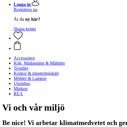
Logga in
Registrera nu
Är du
ny här?
Skapa konto
Accessoires
Kök, Matlagning & Måltider
Textilier
Krukor & planteringskärl
Möbler & Lampor
Utomhus
Märken
REA
Vi och vår miljö
Be nice! Vi arbetar klimatmedvetet och g