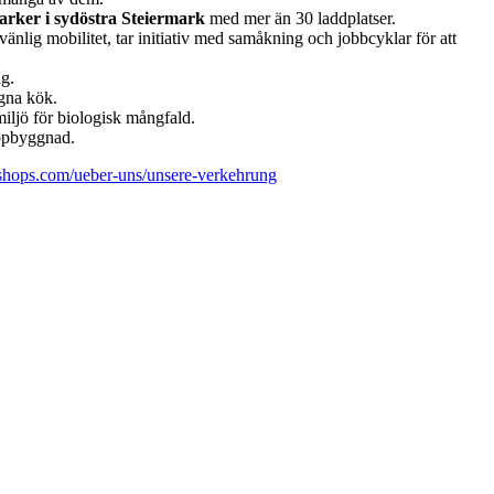
sparker i sydöstra Steiermark
med mer än 30 laddplatser.
tvänlig mobilitet, tar initiativ med samåkning och jobbcyklar för att
ng.
egna kök.
iljö för biologisk mångfald.
uppbyggnad.
hops.com/ueber-uns/unsere-verkehrung