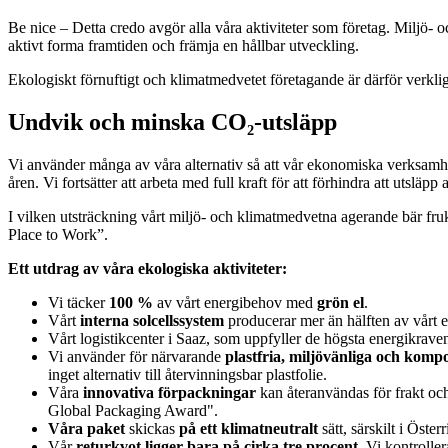
Be nice
– Detta credo avgör alla våra aktiviteter som företag. Miljö- oc
aktivt forma framtiden och främja en hållbar utveckling.
Ekologiskt förnuftigt och klimatmedvetet företagande är därför verklige
Undvik och minska CO₂-utsläpp
Vi använder många av våra alternativ så att vår ekonomiska verksamhet
åren. Vi fortsätter att arbeta med full kraft för att förhindra att uts
I vilken utsträckning vårt miljö- och klimatmedvetna agerande bär fruk
Place to Work”.
Ett utdrag av våra ekologiska aktiviteter:
Vi täcker
100 %
av vårt energibehov med
grön el
.
Vårt
interna solcellssystem
producerar mer än hälften av vårt 
Vårt logistikcenter i Saaz, som uppfyller de högsta energikrav
Vi använder för närvarande
plastfria, miljövänliga och komp
inget alternativ till återvinningsbar plastfolie.
Våra
innovativa förpackningar
kan återanvändas för frakt och
Global Packaging Award".
Våra paket
skickas
på ett klimatneutralt
sätt, särskilt i Öst
Vår
returkvot ligger bara på cirka tre procent
. Vi kontrolle