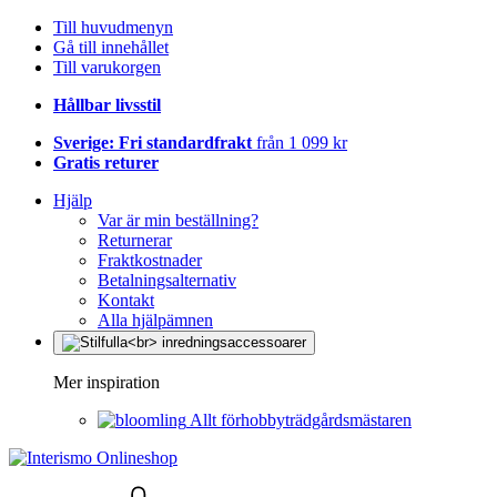
Till huvudmenyn
Gå till innehållet
Till varukorgen
Hållbar livsstil
Sverige: Fri standardfrakt
från 1 099 kr
Gratis returer
Hjälp
Var är min beställning?
Returnerar
Fraktkostnader
Betalningsalternativ
Kontakt
Alla hjälpämnen
Mer inspiration
Allt förhobbyträdgårdsmästaren