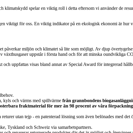
h klimatskydd spelar en viktig roll i detta eftersom vi använder de resurs
n viktigt för oss. En viktig indikator på en ekologisk ekonomi är hur vi
 påverkar miljön och klimatet så lite som möjligt. Av djup övertygelse
läpp av växthusgaser uppstår i första hand och för att minska oundvikliga 
t och uppfattas visas bland annat av Special Award för integrerad hållba
elbehov.
en, kyls och värms med spillvärme
från grannbondens biogasanläggn
osterbara fraktmaterial för mer än 98 procent av våra förpackning
 returer utan tejp - en patenterad lösning som även belönades med det ös
errike, Tyskland och Schweiz via samarbetspartners.
rar och reparerar returnerade produkter där det är möjligt och återvinn