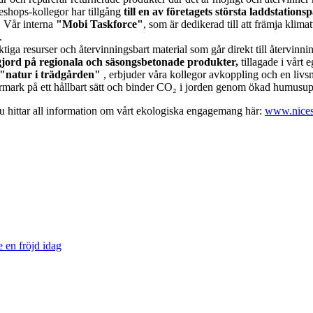
ceshops-kollegor har tillgång
till en av företagets största laddstation
. Vår interna
"Mobi Taskforce"
, som är dedikerad till att främja klima
.
iktiga resurser och återvinningsbart material som går direkt till återvinni
jord på regionala och säsongsbetonade produkter,
tillagade i vårt 
"natur i trädgården"
, erbjuder våra kollegor avkoppling och en livsm
ermark på ett hållbart sätt och binder CO₂ i jorden genom ökad humus
Du hittar all information om vårt ekologiska engagemang här:
www.nices
e en fröjd idag