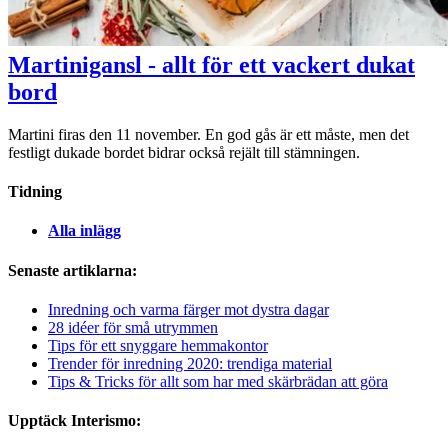
Martinigansl - allt för ett vackert dukat
bord
Martini firas den 11 november. En god gås är ett måste, men det
festligt dukade bordet bidrar också rejält till stämningen.
Tidning
Alla inlägg
Senaste artiklarna:
Inredning och varma färger mot dystra dagar
28 idéer för små utrymmen
Tips för ett snyggare hemmakontor
Trender för inredning 2020: trendiga material
Tips & Tricks för allt som har med skärbrädan att göra
Upptäck Interismo: