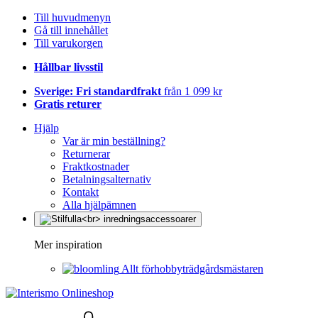
Till huvudmenyn
Gå till innehållet
Till varukorgen
Hållbar livsstil
Sverige: Fri standardfrakt
från 1 099 kr
Gratis returer
Hjälp
Var är min beställning?
Returnerar
Fraktkostnader
Betalningsalternativ
Kontakt
Alla hjälpämnen
Mer inspiration
Allt förhobbyträdgårdsmästaren