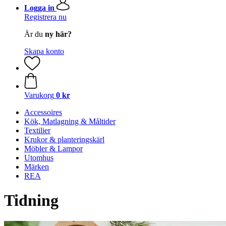
Logga in
Registrera nu
Är du
ny här?
Skapa konto
Varukorg
0 kr
Accessoires
Kök, Matlagning & Måltider
Textilier
Krukor & planteringskärl
Möbler & Lampor
Utomhus
Märken
REA
Tidning