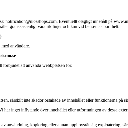
ress: notification@niceshops.com. Eventuellt olagligt innehåll på www.i
let granskas enligt våra riktlinjer och kan vid behov tas bort helt.
)
a med användare.
rismo.se
lt förbjudet att använda webbplatsen för:
en, särskilt inte skador orsakade av innehållet eller funktionerna på si
i har inget inflytande över innehållet eller utformningen av dessa extern
 av användning, kopiering eller annan upphovsrättslig exploatering, särs