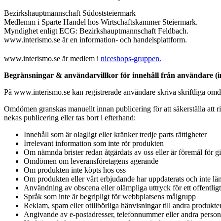
Bezirkshauptmannschaft Südoststeiermark
Medlemm i Sparte Handel hos Wirtschaftskammer Steiermark.
Myndighet enligt ECG: Bezirkshauptmannschaft Feldbach.
www.interismo.se är en information- och handelsplattform.
www.interismo.se är medlem i
niceshops-gruppen.
Begränsningar & användarvillkor för innehåll från användare (inf
På www.interismo.se kan registrerade användare skriva skriftliga omd
Omdömen granskas manuellt innan publicering för att säkerställa att ri
nekas publicering eller tas bort i efterhand:
Innehåll som är olagligt eller kränker tredje parts rättigheter
Irrelevant information som inte rör produkten
Om nämnda brister redan åtgärdats av oss eller är föremål för gi
Omdömen om leveransföretagens agerande
Om produkten inte köpts hos oss
Om produkten eller vårt erbjudande har uppdaterats och inte lä
Användning av obscena eller olämpliga uttryck för ett offentlig
Språk som inte är begripligt för webbplatsens målgrupp
Reklam, spam eller otillbörliga hänvisningar till andra produkte
Angivande av e-postadresser, telefonnummer eller andra person