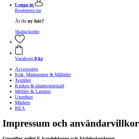
Logga in
Registrera nu
Är du
ny här?
Skapa konto
Varukorg
0 kr
Accessoires
Kök, Matlagning & Måltider
Textilier
Krukor & planteringskärl
Möbler & Lampor
Utomhus
Märken
REA
Impressum och användarvillkor
Uppgifter enligt E-handelslagen och Aktiebolagslagen