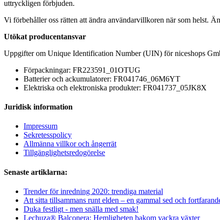
uttryckligen förbjuden.
Vi förbehåller oss rätten att ändra användarvillkoren när som helst. Ä
Utökat producentansvar
Uppgifter om Unique Identification Number (UIN) för niceshops Gm
Förpackningar: FR223591_01OTUG
Batterier och ackumulatorer: FR041746_06M6YT
Elektriska och elektroniska produkter: FR041737_05JK8X
Juridisk information
Impressum
Sekretesspolicy
Allmänna villkor och ångerrät
Tillgänglighetsredogörelse
Senaste artiklarna:
Trender för inredning 2020: trendiga material
Att sitta tillsammans runt elden – en gammal sed och fortfarand
Duka festligt - men snälla med smak!
Lechuza® Balconera: Hemligheten bakom vackra växter