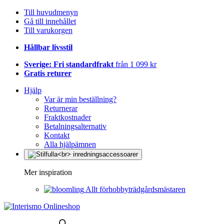
Till huvudmenyn
Gå till innehållet
Till varukorgen
Hållbar livsstil
Sverige: Fri standardfrakt
från 1 099 kr
Gratis returer
Hjälp
Var är min beställning?
Returnerar
Fraktkostnader
Betalningsalternativ
Kontakt
Alla hjälpämnen
Mer inspiration
Allt förhobbyträdgårdsmästaren