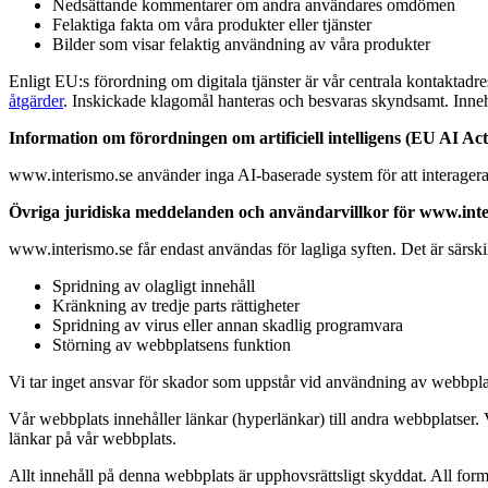
Nedsättande kommentarer om andra användares omdömen
Felaktiga fakta om våra produkter eller tjänster
Bilder som visar felaktig användning av våra produkter
Enligt EU:s förordning om digitala tjänster är vår centrala kontaktad
åtgärder
. Inskickade klagomål hanteras och besvaras skyndsamt. Innehål
Information om förordningen om artificiell intelligens (EU AI Act
www.interismo.se använder inga AI-baserade system för att interager
Övriga juridiska meddelanden och användarvillkor för www.inte
www.interismo.se får endast användas för lagliga syften. Det är särski
Spridning av olagligt innehåll
Kränkning av tredje parts rättigheter
Spridning av virus eller annan skadlig programvara
Störning av webbplatsens funktion
Vi tar inget ansvar för skador som uppstår vid användning av webbplats
Vår webbplats innehåller länkar (hyperlänkar) till andra webbplatser. V
länkar på vår webbplats.
Allt innehåll på denna webbplats är upphovsrättsligt skyddat. All form