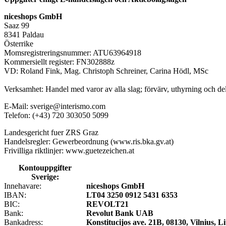
niceshops GmbH
Saaz 99
8341 Paldau
Österrike
Momsregistreringsnummer: ATU63964918
Kommersiellt register: FN302888z
VD: Roland Fink, Mag. Christoph Schreiner, Carina Hödl, MSc
Verksamhet: Handel med varor av alla slag; förvärv, uthyrning och de
E-Mail: sverige@interismo.com
Telefon: (+43) 720 303050 5099
Landesgericht fuer ZRS Graz
Handelsregler: Gewerbeordnung (www.ris.bka.gv.at)
Frivilliga riktlinjer: www.guetezeichen.at
Kontouppgifter
Sverige:
Innehavare:
niceshops GmbH
IBAN:
LT04 3250 0912 5431 6353
BIC:
REVOLT21
Bank:
Revolut Bank UAB
Bankadress:
Konstitucijos ave. 21B, 08130, Vilnius, L