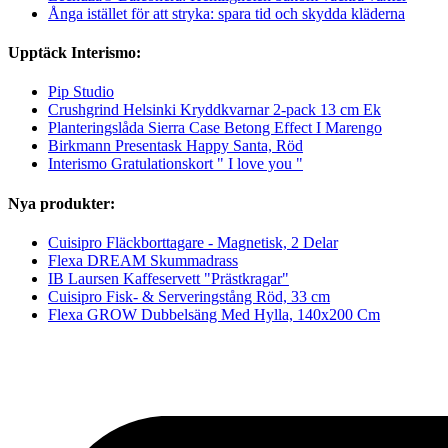
Ånga istället för att stryka: spara tid och skydda kläderna
Upptäck Interismo:
Pip Studio
Crushgrind Helsinki Kryddkvarnar 2-pack 13 cm Ek
Planteringslåda Sierra Case Betong Effect I Marengo
Birkmann Presentask Happy Santa, Röd
Interismo Gratulationskort " I love you "
Nya produkter:
Cuisipro Fläckborttagare - Magnetisk, 2 Delar
Flexa DREAM Skummadrass
IB Laursen Kaffeservett "Prästkragar"
Cuisipro Fisk- & Serveringstång Röd, 33 cm
Flexa GROW Dubbelsäng Med Hylla, 140x200 Cm