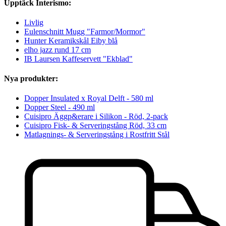
Upptäck Interismo:
Livlig
Eulenschnitt Mugg "Farmor/Mormor"
Hunter Keramikskål Eiby blå
elho jazz rund 17 cm
IB Laursen Kaffeservett "Ekblad"
Nya produkter:
Dopper Insulated x Royal Delft - 580 ml
Dopper Steel - 490 ml
Cuisipro Äggp&erare i Silikon - Röd, 2-pack
Cuisipro Fisk- & Serveringstång Röd, 33 cm
Matlagnings- & Serveringstång i Rostfritt Stål