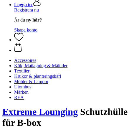
Logga in
Registrera nu
Är du
ny här?
Skapa konto
Accessoires
Kök, Matlagning & Måltider
Textilier
Krukor & planteringskärl
Möbler & Lampor
Utomhus
Märken
REA
Extreme Lounging
Schutzhülle
für B-box