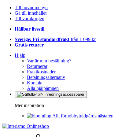
Till huvudmenyn
Gå till innehållet
Till varukorgen
Hållbar livsstil
Sverige: Fri standardfrakt
från 1 099 kr
Gratis returer
Hjälp
Var är min beställning?
Returnerar
Fraktkostnader
Betalningsalternativ
Kontakt
Alla hjälpämnen
Mer inspiration
Allt förhobbyträdgårdsmästaren