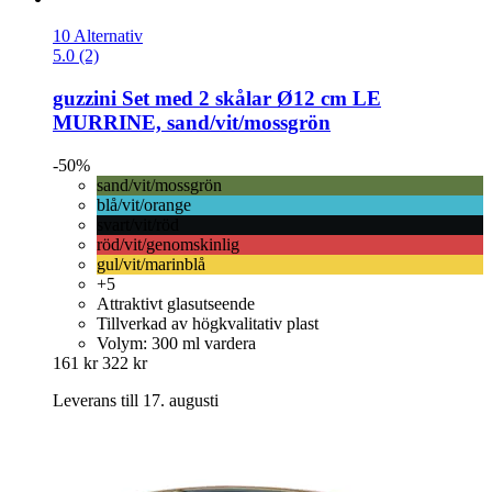
10 Alternativ
5.0 (2)
guzzini
Set med 2 skålar Ø12 cm LE
MURRINE, sand/vit/mossgrön
-50%
sand/vit/mossgrön
blå/vit/orange
svart/vit/röd
röd/vit/genomskinlig
gul/vit/marinblå
+5
Attraktivt glasutseende
Tillverkad av högkvalitativ plast
Volym: 300 ml vardera
161 kr
322 kr
Leverans till 17. augusti