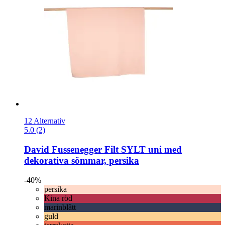
12 Alternativ
5.0 (2)
David Fussenegger
Filt SYLT uni med
dekorativa sömmar, persika
-40%
persika
Kina röd
marinblått
guld