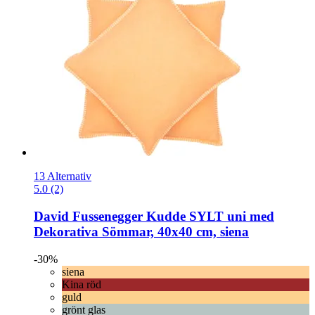
13 Alternativ
5.0 (2)
David Fussenegger
Kudde SYLT uni med
Dekorativa Sömmar, 40x40 cm, siena
-30%
siena
Kina röd
guld
grönt glas