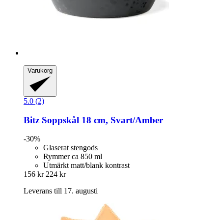
Varukorg
5.0 (2)
Bitz
Soppskål 18 cm, Svart/Amber
-30%
Glaserat stengods
Rymmer ca 850 ml
Utmärkt matt/blank kontrast
156 kr
224 kr
Leverans till 17. augusti