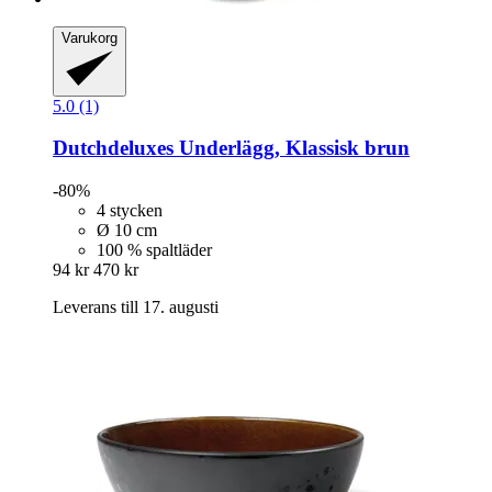
Varukorg
5.0 (1)
Dutchdeluxes
Underlägg, Klassisk brun
-80%
4 stycken
Ø 10 cm
100 % spaltläder
94 kr
470 kr
Leverans till 17. augusti