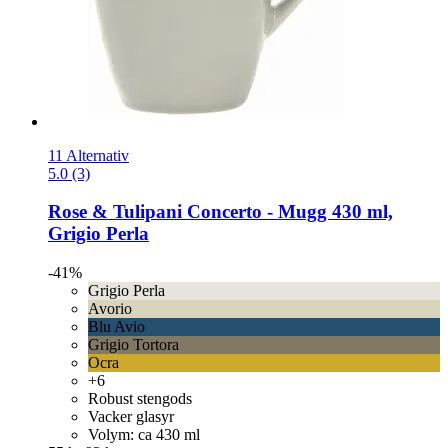
11 Alternativ
5.0 (3)
Rose & Tulipani
Concerto -​ Mugg 430 ml,
Grigio Perla
-41%
Grigio Perla
Avorio
Blu Avio
Grigio Tortora
Ocra
+6
Robust stengods
Vacker glasyr
Volym: ca 430 ml