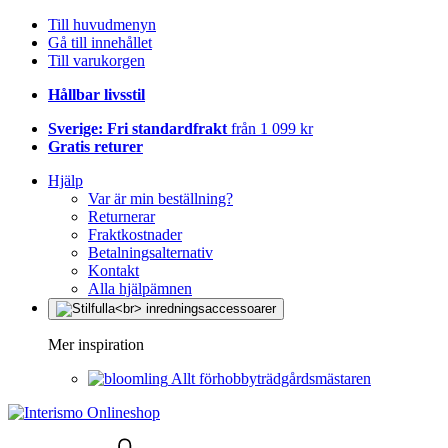
Till huvudmenyn
Gå till innehållet
Till varukorgen
Hållbar livsstil
Sverige: Fri standardfrakt
från 1 099 kr
Gratis returer
Hjälp
Var är min beställning?
Returnerar
Fraktkostnader
Betalningsalternativ
Kontakt
Alla hjälpämnen
Mer inspiration
Allt förhobbyträdgårdsmästaren