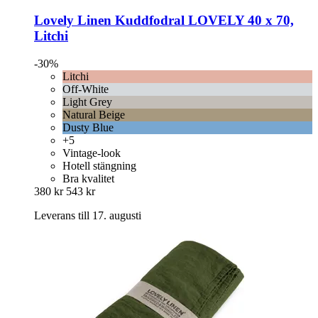
Lovely Linen
Kuddfodral LOVELY 40 x 70,
Litchi
-30%
Litchi
Off-White
Light Grey
Natural Beige
Dusty Blue
+5
Vintage-look
Hotell stängning
Bra kvalitet
380 kr
543 kr
Leverans till 17. augusti