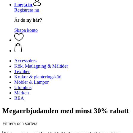
Logga in
Registrera nu
Är du
ny här?
Skapa konto
Accessoires
Kök, Matlagning & Måltider
Textilier
Krukor & planteringskärl
Möbler & Lampor
Utomhus
Märken
REA
Megaerbjudanden med minst 30% rabatt
Filtrera och sortera