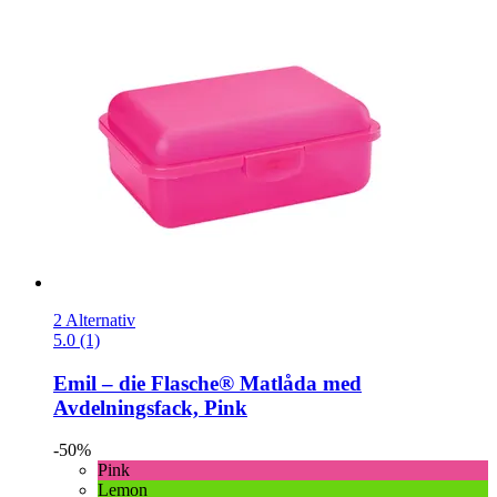
2 Alternativ
5.0 (1)
Emil – die Flasche®
Matlåda med
Avdelningsfack, Pink
-50%
Pink
Lemon