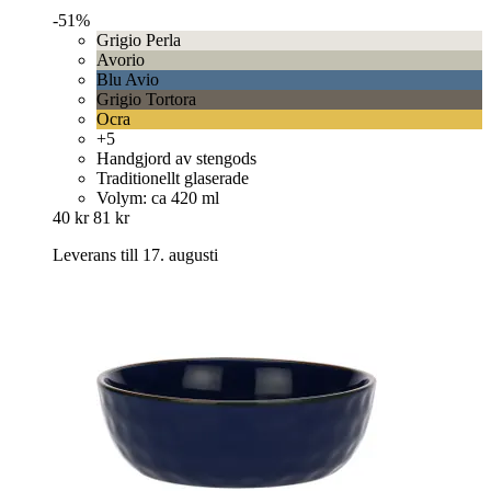
-51%
Grigio Perla
Avorio
Blu Avio
Grigio Tortora
Ocra
+5
Handgjord av stengods
Traditionellt glaserade
Volym: ca 420 ml
40 kr
81 kr
Leverans till 17. augusti