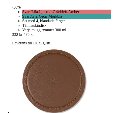
-30%
Svart/Lila-Ljusröd-Gräddvit-Amber
Svart/Grå-Grön-Mörkblå
Set med 4, blandade färger
Tål maskindisk
Varje mugg rymmer 300 ml
332 kr
475 kr
Leverans till 14. augusti