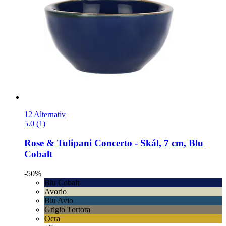
12 Alternativ
5.0 (1)
Rose & Tulipani
Concerto -​ Skål, 7 cm, Blu
Cobalt
-50%
Blu Cobalt
Avorio
Blu Avio
Grigio Tortora
Ocra