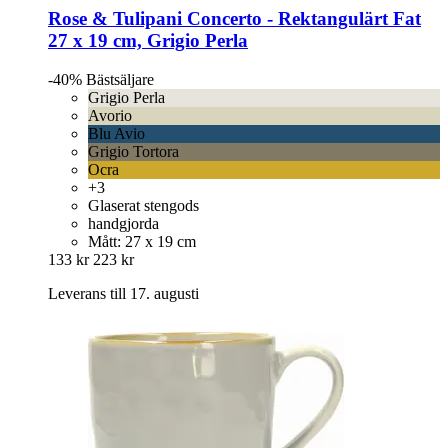
Rose & Tulipani
Concerto -​ Rektangulärt Fat
27 x 19 cm, Grigio Perla
-40%
Bästsäljare
Grigio Perla
Avorio
Blu Avio
Grigio Tortora
Ocra
+3
Glaserat stengods
handgjorda
Mått: 27 x 19 cm
133 kr
223 kr
Leverans till 17. augusti