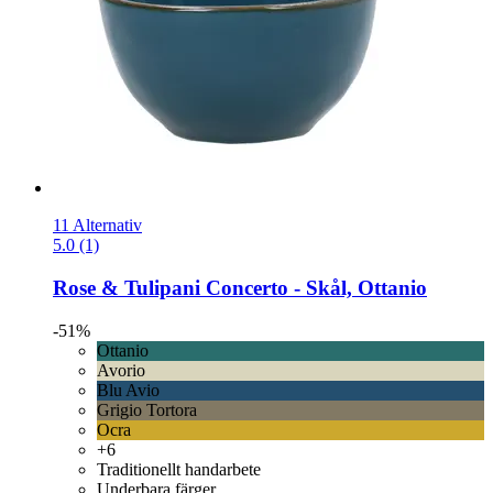
11 Alternativ
5.0 (1)
Rose & Tulipani
Concerto -​ Skål, Ottanio
-51%
Ottanio
Avorio
Blu Avio
Grigio Tortora
Ocra
+6
Traditionellt handarbete
Underbara färger