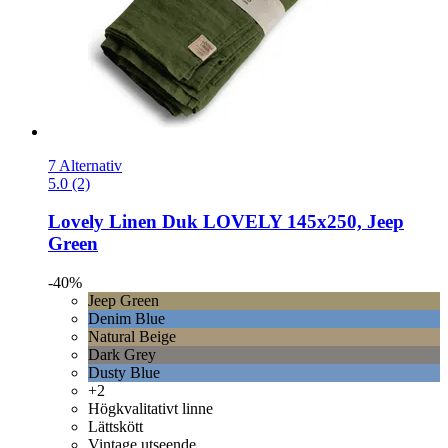
7 Alternativ
5.0 (2)
Lovely Linen
Duk LOVELY 145x250, Jeep
Green
-40%
Jeep Green
Denim Blue
Natural Beige
Dark Grey
Dusty Blue
+2
Högkvalitativt linne
Lättskött
Vintage utseende