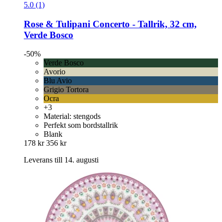
5.0 (1)
Rose & Tulipani
Concerto -​ Tallrik, 32 cm,
Verde Bosco
-50%
Verde Bosco
Avorio
Blu Avio
Grigio Tortora
Ocra
+3
Material: stengods
Perfekt som bordstallrik
Blank
178 kr
356 kr
Leverans till 14. augusti