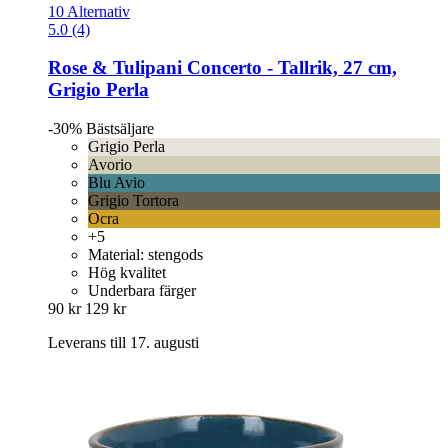
10 Alternativ
5.0 (4)
Rose & Tulipani
Concerto -​ Tallrik, 27 cm,
Grigio Perla
-30%
Bästsäljare
Grigio Perla
Avorio
Blu Avio
Grigio Tortora
Ocra
+5
Material: stengods
Hög kvalitet
Underbara färger
90 kr
129 kr
Leverans till 17. augusti