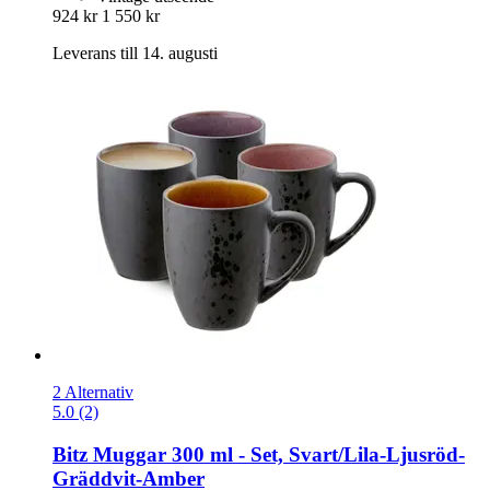
924 kr
1 550 kr
Leverans till 14. augusti
2 Alternativ
5.0 (2)
Bitz
Muggar 300 ml -​ Set, Svart/Lila-​Ljusröd-​
Gräddvit-​Amber