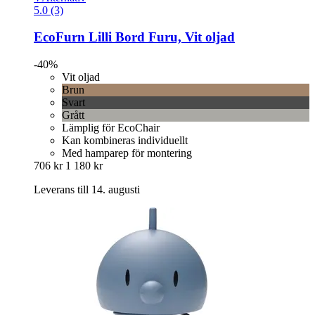
5.0 (3)
EcoFurn
Lilli Bord Furu, Vit oljad
-40%
Vit oljad
Brun
Svart
Grått
Lämplig för EcoChair
Kan kombineras individuellt
Med hamparep för montering
706 kr
1 180 kr
Leverans till 14. augusti