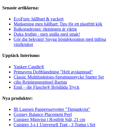
Senaste artiklarna:
EcoFurn: hållbart & vackert
Matlagning men hållbart: Tips för ett plastfritt kök
Balkongdesign: riktningen är viktig
Duka festligt - men snälla med smak!
Gör dig bekväm! Snygg höstdekoration med tidlösa
växtkrukor
Upptäck Interismo:
Yankee Candle®
Primavera Doftblandning "Helt avslappnad"
Classic Multifunktions-Sprutmunstycke Starter Set
cilio Reinigungspinsel Barista
Emil – die Flasche® Brödlåda Tryck
Nya produkter:
IB Laursen Pappersservetter "Timjankvist"
Gozney Balance Placement Peel
Cuisipro Minivisp i Rostfritt Stål, 21 cm
Cuisipro 3-i-1 Universell Tratt - 3 Trattar i Set