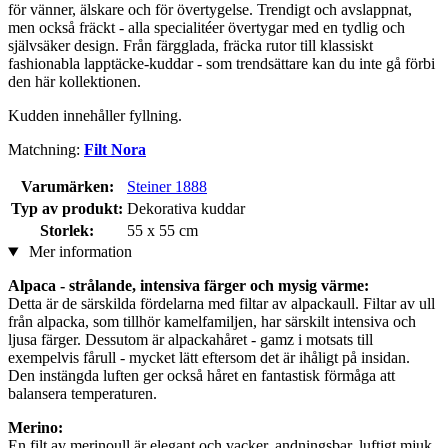
för vänner, älskare och för övertygelse. Trendigt och avslappnat,
men också fräckt - alla specialitéer övertygar med en tydlig och
självsäker design. Från färgglada, fräcka rutor till klassiskt
fashionabla lapptäcke-kuddar - som trendsättare kan du inte gå förbi
den här kollektionen.
Kudden innehåller fyllning.
Matchning:
Filt Nora
Varumärken:
Steiner 1888
Typ av produkt:
Dekorativa kuddar
Storlek:
55 x 55 cm
Mer information
Alpaca - strålande, intensiva färger och mysig värme:
Detta är de särskilda fördelarna med filtar av alpackaull. Filtar av ull
från alpacka, som tillhör kamelfamiljen, har särskilt intensiva och
ljusa färger. Dessutom är alpackahåret - gamz i motsats till
exempelvis fårull - mycket lätt eftersom det är ihåligt på insidan.
Den instängda luften ger också håret en fantastisk förmåga att
balansera temperaturen.
Merino:
En filt av merinoull är elegant och vacker, andningsbar, luftigt mjuk