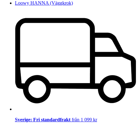
Loowy HANNA (Väggkrok)
Sverige: Fri standardfrakt
från 1 099 kr