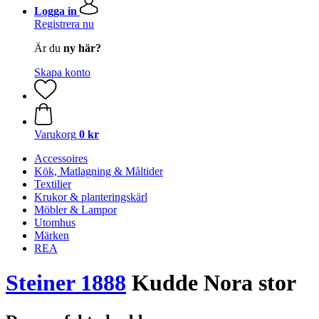
Logga in
Registrera nu
Är du
ny här?
Skapa konto
Varukorg
0 kr
Accessoires
Kök, Matlagning & Måltider
Textilier
Krukor & planteringskärl
Möbler & Lampor
Utomhus
Märken
REA
Steiner 1888
Kudde Nora stor