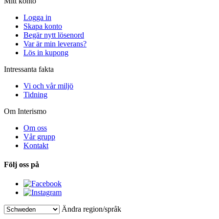
Mitt konto
Logga in
Skapa konto
Begär nytt lösenord
Var är min leverans?
Lös in kupong
Intressanta fakta
Vi och vår miljö
Tidning
Om Interismo
Om oss
Vår grupp
Kontakt
Följ oss på
Ändra region/språk