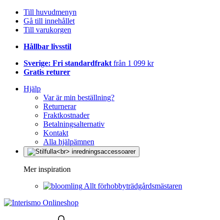
Till huvudmenyn
Gå till innehållet
Till varukorgen
Hållbar livsstil
Sverige: Fri standardfrakt
från 1 099 kr
Gratis returer
Hjälp
Var är min beställning?
Returnerar
Fraktkostnader
Betalningsalternativ
Kontakt
Alla hjälpämnen
Mer inspiration
Allt förhobbyträdgårdsmästaren