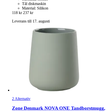
Tål diskmaskin
Material: Silikon
118 kr
237 kr
Leverans till 17. augusti
2 Alternativ
Zone Denmark
NOVA ONE Tandborstmugg,