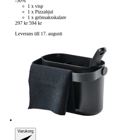
-50%
1 x visp
1 x Pizzahjul
1 x grönsaksskalare
297 kr
594 kr
Leverans till 17. augusti
Varukorg