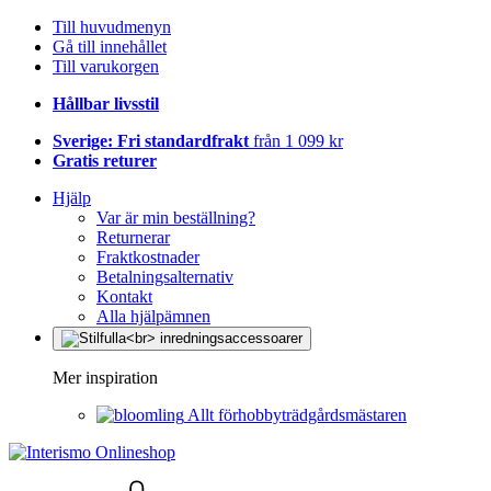
Till huvudmenyn
Gå till innehållet
Till varukorgen
Hållbar livsstil
Sverige: Fri standardfrakt
från 1 099 kr
Gratis returer
Hjälp
Var är min beställning?
Returnerar
Fraktkostnader
Betalningsalternativ
Kontakt
Alla hjälpämnen
Mer inspiration
Allt förhobbyträdgårdsmästaren