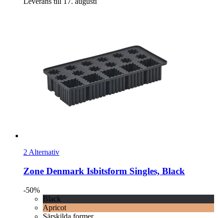
Leverans till 17. augusti
2 Alternativ
Zone Denmark
Isbitsform Singles, Black
-50%
Black
Apricot
Särskilda former