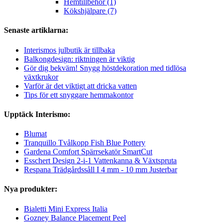
Hemtillbehör (1)
Kökshjälpare (7)
Senaste artiklarna:
Interismos julbutik är tillbaka
Balkongdesign: riktningen är viktig
Gör dig bekväm! Snygg höstdekoration med tidlösa
växtkrukor
Varför är det viktigt att dricka vatten
Tips för ett snyggare hemmakontor
Upptäck Interismo:
Blumat
Tranquillo Tvålkopp Fish Blue Pottery
Gardena Comfort Spärrsekatör SmartCut
Esschert Design 2-i-1 Vattenkanna & Växtspruta
Respana Trädgårdssåll I 4 mm - 10 mm Justerbar
Nya produkter:
Bialetti Mini Express Italia
Gozney Balance Placement Peel