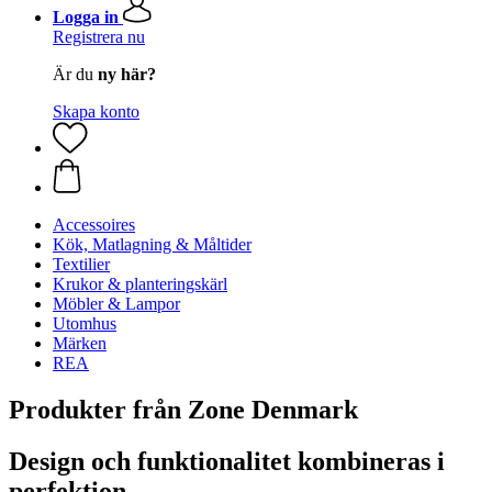
Logga in
Registrera nu
Är du
ny här?
Skapa konto
Accessoires
Kök, Matlagning & Måltider
Textilier
Krukor & planteringskärl
Möbler & Lampor
Utomhus
Märken
REA
Produkter från Zone Denmark
Design och funktionalitet kombineras i
perfektion