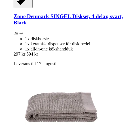
Zone Denmark
SINGEL Diskset, 4 delar, svart,
Black
-50%
1x diskborste
1x keramisk dispenser för diskmedel
1x all-in-one kökshandduk
297 kr
594 kr
Leverans till 17. augusti