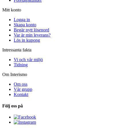
Företagskunder
Mitt konto
Logga in
Skapa konto
Begär nytt lösenord
Var är min leverans?
Lös in kupong
Intressanta fakta
Vi och vår miljö
Tidning
Om Interismo
Om oss
Vår grupp
Kontakt
Följ oss på