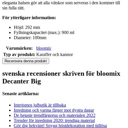
eleganta halsen gör att alla vätskor som serveras i den kommer till
sin fulla rätt.
För ytterligare information:
Höjd: 292 mm
Fyllningskapacitet (max.): 900 ml
Diameter: 100mm
Varumärken:
bloomix
Typ av produkt:
Karaffer och kannor
Recensera denna produkt
svenska recensioner skriven för bloomix
Decanter Big
Senaste artiklarna:
Interismos julbutik är tillbaka
Inredning och varma färger mot dystra dagar
De hetaste trendfärgerna och materialen 2022
Trender för inredning 2020: trendiga material
Gör dig bekväm! Snygg höstdekoration med tidlösa