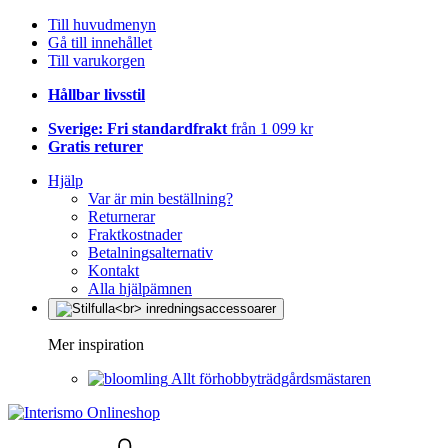
Till huvudmenyn
Gå till innehållet
Till varukorgen
Hållbar livsstil
Sverige: Fri standardfrakt
från 1 099 kr
Gratis returer
Hjälp
Var är min beställning?
Returnerar
Fraktkostnader
Betalningsalternativ
Kontakt
Alla hjälpämnen
Mer inspiration
Allt förhobbyträdgårdsmästaren