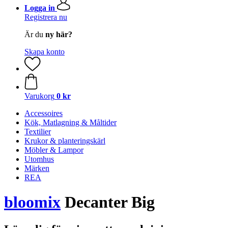
Logga in
Registrera nu
Är du
ny här?
Skapa konto
Varukorg
0 kr
Accessoires
Kök, Matlagning & Måltider
Textilier
Krukor & planteringskärl
Möbler & Lampor
Utomhus
Märken
REA
bloomix
Decanter Big