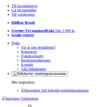
Till huvudmenyn
Gå till innehållet
Till varukorgen
Hållbar livsstil
Sverige: Fri standardfrakt
från 1 099 kr
Gratis returer
Hjälp
Var är min beställning?
Returnerar
Fraktkostnader
Betalningsalternativ
Kontakt
Alla hjälpämnen
Mer inspiration
Allt förhobbyträdgårdsmästaren