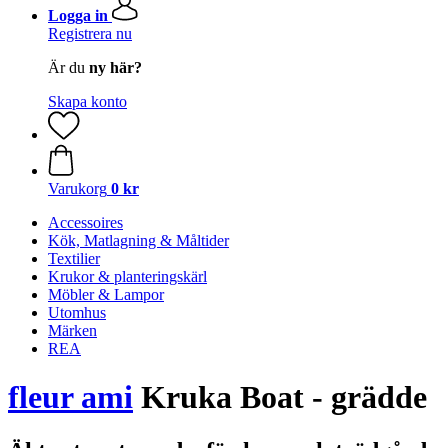
Logga in
Registrera nu
Är du
ny här?
Skapa konto
Varukorg
0 kr
Accessoires
Kök, Matlagning & Måltider
Textilier
Krukor & planteringskärl
Möbler & Lampor
Utomhus
Märken
REA
fleur ami
Kruka Boat - grädde