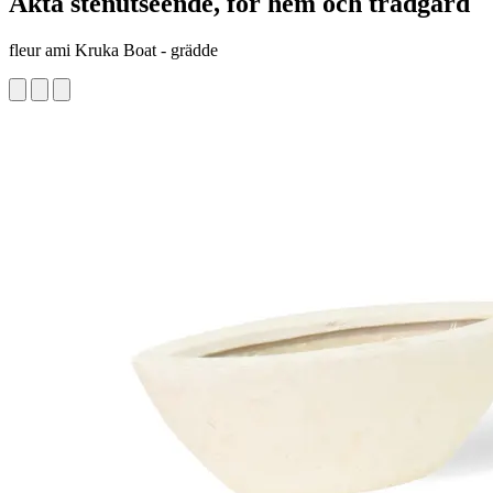
Äkta stenutseende, för hem och trädgård
fleur ami Kruka Boat - grädde