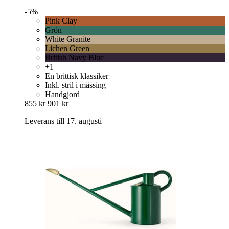
-5%
Pink Clay
Grön
White Granite
Lichen Green
British Navy Blue
+1
En brittisk klassiker
Inkl. stril i mässing
Handgjord
855 kr
901 kr
Leverans till 17. augusti