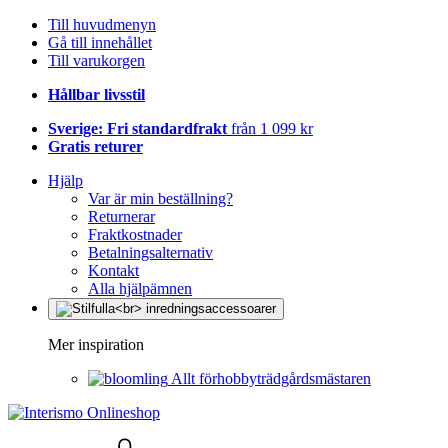
Till huvudmenyn
Gå till innehållet
Till varukorgen
Hållbar livsstil
Sverige: Fri standardfrakt
från 1 099 kr
Gratis returer
Hjälp
Var är min beställning?
Returnerar
Fraktkostnader
Betalningsalternativ
Kontakt
Alla hjälpämnen
Mer inspiration
Allt förhobbyträdgårdsmästaren