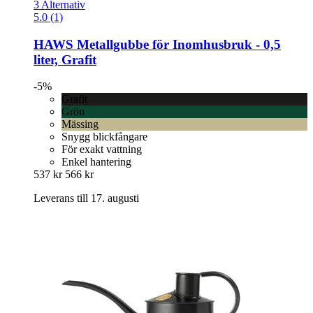
3 Alternativ
5.0 (1)
HAWS
Metallgubbe för Inomhusbruk -​ 0,5
liter, Grafit
-5%
Grafit
Grön
Mässing
Snygg blickfångare
För exakt vattning
Enkel hantering
537 kr
566 kr
Leverans till 17. augusti