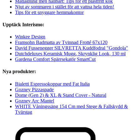
Matlagning men hållbart: Tips för ett plastfritt kök
Njut av sommaren i stället för att vattna hela tiden!
Tips för ett snyggare hemmakontor
Upptäck Interismo:
Winkee Design
Framsohn Badmatta av Tvinnad Frotté 67x120
David Fussenegger SILVRETTA Kuddfodral "Gondola"
Dutchdeluxes Keramisk Mugg, Skrynklig Look, 130 ml
Gardena Comfort Spärrsekatör SmartCut
Nya produkter:
Bialetti Espressokoppar med Fat Italia
Gozney Pizzaspade
Dome (Gen 2) & XL & Stand Cover - Natural
Gozney Arc Mantel
WHITE Våningssäng 154 Cm med Stege & Fallskydd &
Tvärstag