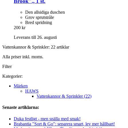
Brook"., 1 st.
Den allsidiga duschen
Grov sprutstråle
Bred spridning
200 kr
Leverans till 26. augusti
Vattenkannor & Sprinkler: 22 artiklar
Alla priser inkl. moms.
Filter
Kategorier:
Märken
HAWS
Vattenkannor & Sprinkler (22)
Senaste artiklarna:
Duka festligt - men snälla med smak!
Brabantia "Sort & Go": separera smart, lev mer hållbart!