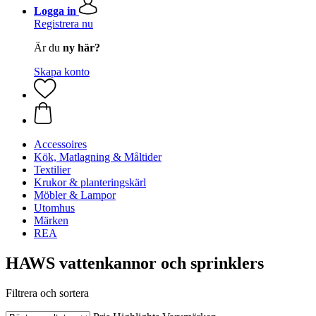
Logga in
Registrera nu
Är du
ny här?
Skapa konto
Accessoires
Kök, Matlagning & Måltider
Textilier
Krukor & planteringskärl
Möbler & Lampor
Utomhus
Märken
REA
HAWS vattenkannor och sprinklers
Filtrera och sortera