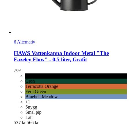
6 Alternativ
HAWS
Vattenkanna Indoor Metal "The
Fazeley Flow" -​ 0,5 liter, Grafit
-5%
Grafit
Grön
Terracotta Orange
Fern Green
Bluebell Meadow
+1
Snygg
Smal pip
Lätt
537 kr
566 kr