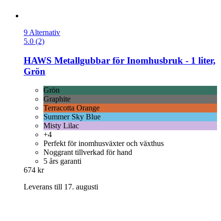
9 Alternativ
5.0 (2)
HAWS
Metallgubbar för Inomhusbruk -​ 1 liter,
Grön
Grön
Graphite
Terracotta Orange
Summer Sky Blue
Misty Lilac
+4
Perfekt för inomhusväxter och växthus
Noggrant tillverkad för hand
5 års garanti
674 kr
Leverans till 17. augusti