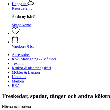
Logga in
Registrera nu
Är du
ny här?
Skapa konto
Varukorg
0 kr
Accessoires
Kök, Matlagning & Måltider
Textilier
Krukor & planteringskärl
Möbler & Lampor
Utomhus
Märken
REA
Treskedar, spadar, tänger och andra köksr
Filtrera och sortera