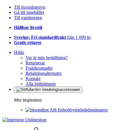
Till huvudmenyn
Gå till innehållet
Till varukorgen
Hållbar livsstil
Sverige: Fri standardfrakt
från 1 099 kr
Gratis returer
Hjälp
Var är min beställning?
Returnerar
Fraktkostnader
Betalningsalternativ
Kontakt
Alla hjälpämnen
Mer inspiration
Allt förhobbyträdgårdsmästaren