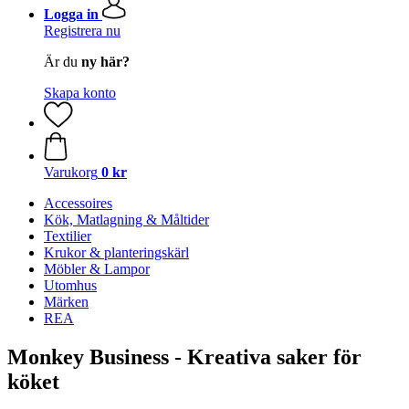
Logga in
Registrera nu
Är du
ny här?
Skapa konto
Varukorg
0 kr
Accessoires
Kök, Matlagning & Måltider
Textilier
Krukor & planteringskärl
Möbler & Lampor
Utomhus
Märken
REA
Monkey Business - Kreativa saker för
köket