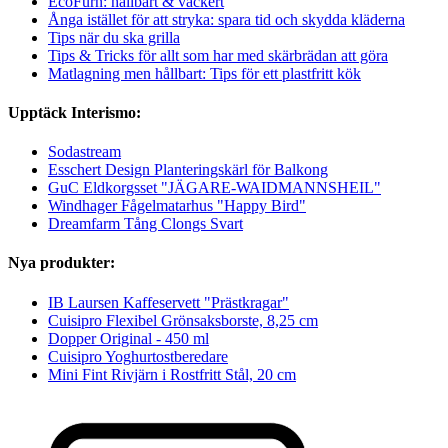
EcoFurn: hållbart & vackert
Ånga istället för att stryka: spara tid och skydda kläderna
Tips när du ska grilla
Tips & Tricks för allt som har med skärbrädan att göra
Matlagning men hållbart: Tips för ett plastfritt kök
Upptäck Interismo:
Sodastream
Esschert Design Planteringskärl för Balkong
GuC Eldkorgsset "JÄGARE-WAIDMANNSHEIL"
Windhager Fågelmatarhus "Happy Bird"
Dreamfarm Tång Clongs Svart
Nya produkter:
IB Laursen Kaffeservett "Prästkragar"
Cuisipro Flexibel Grönsaksborste, 8,25 cm
Dopper Original - 450 ml
Cuisipro Yoghurtostberedare
Mini Fint Rivjärn i Rostfritt Stål, 20 cm