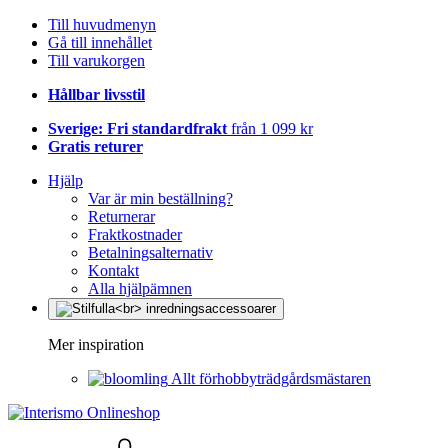
Till huvudmenyn
Gå till innehållet
Till varukorgen
Hållbar livsstil
Sverige: Fri standardfrakt
från 1 099 kr
Gratis returer
Hjälp
Var är min beställning?
Returnerar
Fraktkostnader
Betalningsalternativ
Kontakt
Alla hjälpämnen
Mer inspiration
Allt förhobbyträdgårdsmästaren