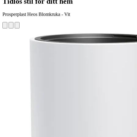
Tidlös stil för ditt hem
Prosperplast Heos Blomkruka - Vit