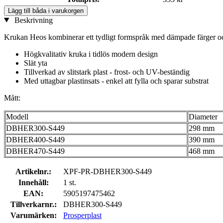
Lägg till båda i varukorgen
Beskrivning
Krukan Heos kombinerar ett tydligt formspråk med dämpade färger och till
Högkvalitativ kruka i tidlös modern design
Slät yta
Tillverkad av slitstark plast - frost- och UV-beständig
Med uttagbar plastinsats - enkel att fylla och sparar substrat
Mått:
Modell
Diameter
DBHER300-S449
298 mm
DBHER400-S449
390 mm
DBHER470-S449
468 mm
Artikelnr.:
XPF-PR-DBHER300-S449
Innehåll:
1 st.
EAN:
5905197475462
Tillverkarnr.:
DBHER300-S449
Varumärken:
Prosperplast