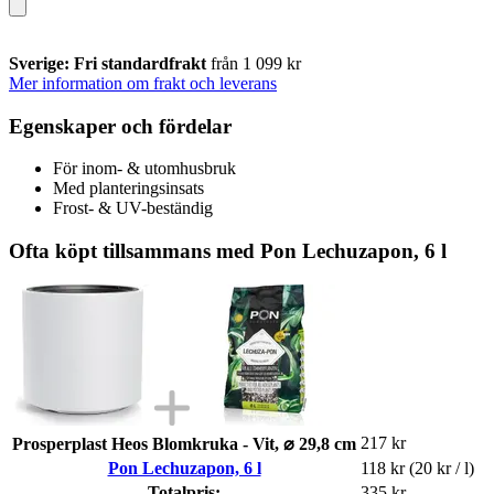
Sverige: Fri standardfrakt
från 1 099 kr
Mer information om frakt och leverans
Egenskaper och fördelar
För inom- & utomhusbruk
Med planteringsinsats
Frost- & UV-beständig
Ofta köpt tillsammans med Pon Lechuzapon, 6 l
217 kr
Prosperplast Heos Blomkruka - Vit, ⌀ 29,8 cm
Pon Lechuzapon, 6 l
118 kr
(20 kr / l)
Totalpris:
335 kr