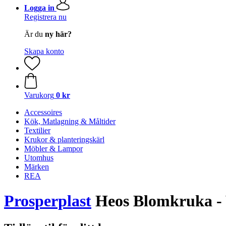
Logga in
Registrera nu
Är du
ny här?
Skapa konto
Varukorg
0 kr
Accessoires
Kök, Matlagning & Måltider
Textilier
Krukor & planteringskärl
Möbler & Lampor
Utomhus
Märken
REA
Prosperplast
Heos Blomkruka - V