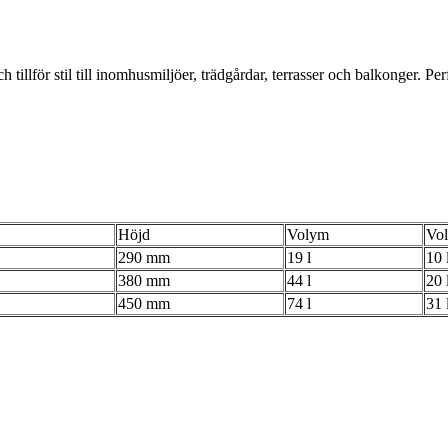
för stil till inomhusmiljöer, trädgårdar, terrasser och balkonger. Perfek
Höjd
Volym
Vol
290 mm
19 l
10 
380 mm
44 l
20 
450 mm
74 l
31 