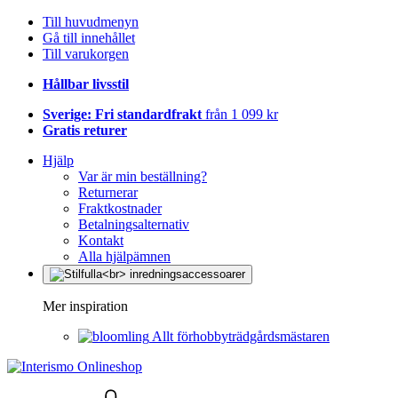
Till huvudmenyn
Gå till innehållet
Till varukorgen
Hållbar livsstil
Sverige: Fri standardfrakt
från 1 099 kr
Gratis returer
Hjälp
Var är min beställning?
Returnerar
Fraktkostnader
Betalningsalternativ
Kontakt
Alla hjälpämnen
Mer inspiration
Allt förhobbyträdgårdsmästaren