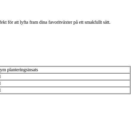
t för att lyfta fram dina favoritväxter på ett smakfullt sätt.
ym planteringsinsats
l
l
l