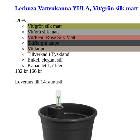
Lechuza
Vattenkanna YULA, Vit/grön silk matt
-20%
Vit/grön silk matt
Vit/grå silk matt
Vit/Pearl Rose Silk Matt
Skiffergrå taupe
Vit taupe
Tillverkad i Tyskland
Enkel, elegant stil
Kapacitet 1,7 liter
132 kr
166 kr
Leverans till 14. augusti