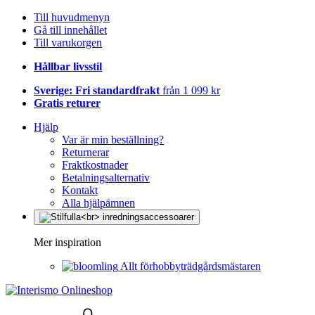
Till huvudmenyn
Gå till innehållet
Till varukorgen
Hållbar livsstil
Sverige: Fri standardfrakt
från 1 099 kr
Gratis returer
Hjälp
Var är min beställning?
Returnerar
Fraktkostnader
Betalningsalternativ
Kontakt
Alla hjälpämnen
Mer inspiration
Allt förhobbyträdgårdsmästaren