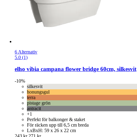
6 Alternativ
5.0 (1)
elho
vibia campana flower bridge 60cm, silkesvit
-10%
silkesvit
honungsgul
terra
pistage grön
antracit
+1
Perfekt för balkonger & staket
För räcken upp till 6,5 cm breda
LxBxH: 59 x 26 x 22 cm
243 kr
271 kr