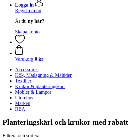
Logga in
Registrera nu
Är du
ny här?
Skapa konto
Varukorg
0 kr
Accessoires
Kök, Matlagning & Måltider
Textilier
Krukor & planteringskärl
Möbler & Lampor
Utomhus
Märken
REA
Planteringskärl och krukor med rabatt
Filtrera och sortera