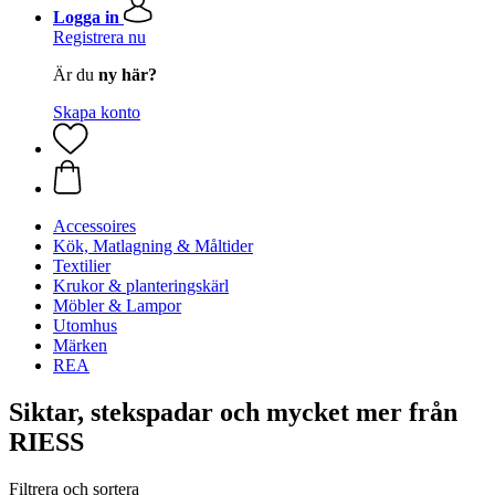
Logga in
Registrera nu
Är du
ny här?
Skapa konto
Accessoires
Kök, Matlagning & Måltider
Textilier
Krukor & planteringskärl
Möbler & Lampor
Utomhus
Märken
REA
Siktar, stekspadar och mycket mer från
RIESS
Filtrera och sortera