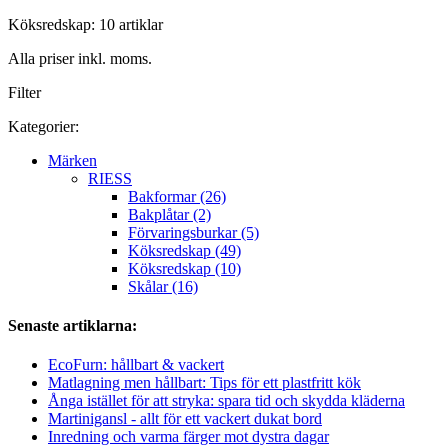
Köksredskap: 10 artiklar
Alla priser inkl. moms.
Filter
Kategorier:
Märken
RIESS
Bakformar (26)
Bakplåtar (2)
Förvaringsburkar (5)
Köksredskap (49)
Köksredskap (10)
Skålar (16)
Senaste artiklarna:
EcoFurn: hållbart & vackert
Matlagning men hållbart: Tips för ett plastfritt kök
Ånga istället för att stryka: spara tid och skydda kläderna
Martinigansl - allt för ett vackert dukat bord
Inredning och varma färger mot dystra dagar