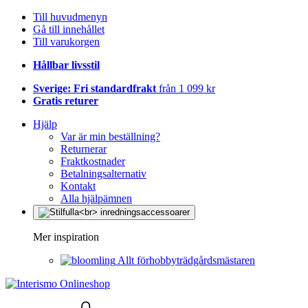
Till huvudmenyn
Gå till innehållet
Till varukorgen
Hållbar livsstil
Sverige: Fri standardfrakt
från 1 099 kr
Gratis returer
Hjälp
Var är min beställning?
Returnerar
Fraktkostnader
Betalningsalternativ
Kontakt
Alla hjälpämnen
Mer inspiration
Allt förhobbyträdgårdsmästaren