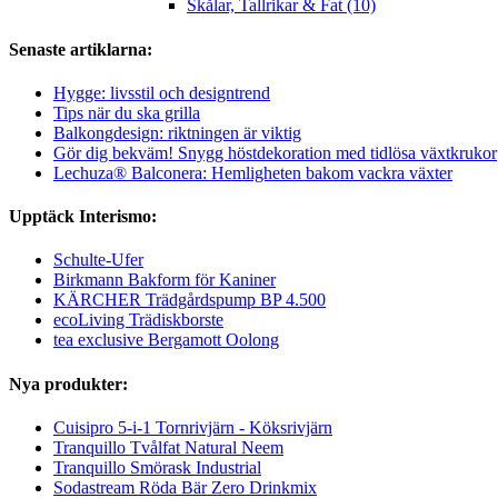
Skålar, Tallrikar & Fat (10)
Senaste artiklarna:
Hygge: livsstil och designtrend
Tips när du ska grilla
Balkongdesign: riktningen är viktig
Gör dig bekväm! Snygg höstdekoration med tidlösa växtkrukor
Lechuza® Balconera: Hemligheten bakom vackra växter
Upptäck Interismo:
Schulte-Ufer
Birkmann Bakform för Kaniner
KÄRCHER Trädgårdspump BP 4.500
ecoLiving Trädiskborste
tea exclusive Bergamott Oolong
Nya produkter:
Cuisipro 5-i-1 Tornrivjärn - Köksrivjärn
Tranquillo Tvålfat Natural Neem
Tranquillo Smörask Industrial
Sodastream Röda Bär Zero Drinkmix