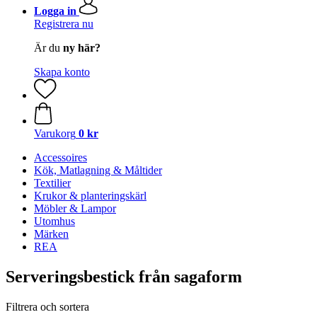
Logga in
Registrera nu
Är du
ny här?
Skapa konto
Varukorg
0 kr
Accessoires
Kök, Matlagning & Måltider
Textilier
Krukor & planteringskärl
Möbler & Lampor
Utomhus
Märken
REA
Serveringsbestick från sagaform
Filtrera och sortera