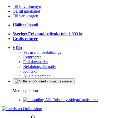
Till huvudmenyn
Gå till innehållet
Till varukorgen
Hållbar livsstil
Sverige: Fri standardfrakt
från 1 099 kr
Gratis returer
Hjälp
Var är min beställning?
Returnerar
Fraktkostnader
Betalningsalternativ
Kontakt
Alla hjälpämnen
Mer inspiration
Allt förhobbyträdgårdsmästaren