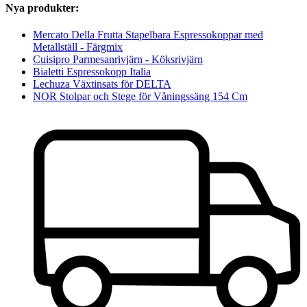
Nya produkter:
Mercato Della Frutta Stapelbara Espressokoppar med
Metallställ - Färgmix
Cuisipro Parmesanrivjärn - Köksrivjärn
Bialetti Espressokopp Italia
Lechuza Växtinsats för DELTA
NOR Stolpar och Stege för Våningssäng 154 Cm