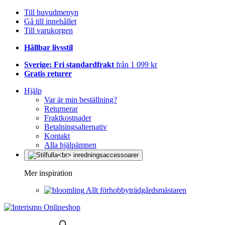
Till huvudmenyn
Gå till innehållet
Till varukorgen
Hållbar livsstil
Sverige: Fri standardfrakt
från 1 099 kr
Gratis returer
Hjälp
Var är min beställning?
Returnerar
Fraktkostnader
Betalningsalternativ
Kontakt
Alla hjälpämnen
Mer inspiration
Allt förhobbyträdgårdsmästaren