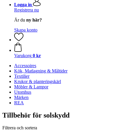
Logga in
Registrera nu
Är du
ny här?
Skapa konto
Varukorg
0 kr
Accessoires
Kök, Matlagning & Måltider
Textilier
Krukor & planteringskärl
Möbler & Lampor
Utomhus
Märken
REA
Tillbehör för solskydd
Filtrera och sortera