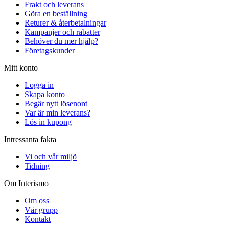
Frakt och leverans
Göra en beställning
Returer & återbetalningar
Kampanjer och rabatter
Behöver du mer hjälp?
Företagskunder
Mitt konto
Logga in
Skapa konto
Begär nytt lösenord
Var är min leverans?
Lös in kupong
Intressanta fakta
Vi och vår miljö
Tidning
Om Interismo
Om oss
Vår grupp
Kontakt