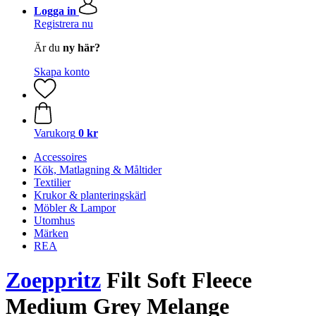
Logga in
Registrera nu
Är du
ny här?
Skapa konto
Varukorg
0 kr
Accessoires
Kök, Matlagning & Måltider
Textilier
Krukor & planteringskärl
Möbler & Lampor
Utomhus
Märken
REA
Zoeppritz
Filt Soft Fleece
Medium Grey Melange