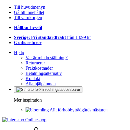
Till huvudmenyn
Gå till innehållet
Till varukorgen
Hållbar livsstil
Sverige: Fri standardfrakt
från 1 099 kr
Gratis returer
Hjälp
Var är min beställning?
Returnerar
Fraktkostnader
Betalningsalternativ
Kontakt
Alla hjälpämnen
Mer inspiration
Allt förhobbyträdgårdsmästaren