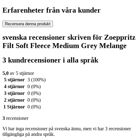
Erfarenheter från våra kunder
Recensera denna produkt
svenska recensioner skriven för Zoeppritz
Filt Soft Fleece Medium Grey Melange
3 kundrecensioner i alla språk
5,0
av 5 stjärnor
5 stjärnor
3
(100%)
4 stjärnor
0
(0%)
3 stjärnor
0
(0%)
2 stjärnor
0
(0%)
1 Stjärnor
0
(0%)
3
recensioner
Vi har inga recensioner på svenska ännu, men vi har 3 recensioner
tillgängliga på andra språk.