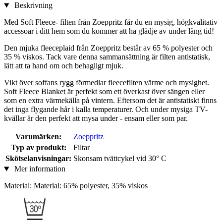
Beskrivning
Med Soft Fleece- filten från Zoeppritz får du en mysig, högkvalitativ
accessoar i ditt hem som du kommer att ha glädje av under lång tid!
Den mjuka fleeceplaid från Zoeppritz består av 65 % polyester och
35 % viskos. Tack vare denna sammansättning är filten antistatisk,
lätt att ta hand om och behagligt mjuk.
Vikt över soffans rygg förmedlar fleecefilten värme och mysighet.
Soft Fleece Blanket är perfekt som ett överkast över sängen eller
som en extra värmekälla på vintern. Eftersom det är antistatiskt finns
det inga flygande hår i kalla temperaturer. Och under mysiga TV-
kvällar är den perfekt att mysa under - ensam eller som par.
Varumärken:
Zoeppritz
Typ av produkt:
Filtar
Skötselanvisningar:
Skonsam tvättcykel vid 30° C
Mer information
Material: Material: 65% polyester, 35% viskos