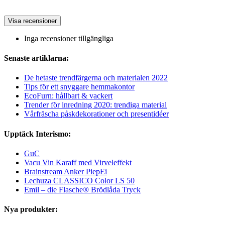
Visa recensioner
Inga recensioner tillgängliga
Senaste artiklarna:
De hetaste trendfärgerna och materialen 2022
Tips för ett snyggare hemmakontor
EcoFurn: hållbart & vackert
Trender för inredning 2020: trendiga material
Vårfräscha påskdekorationer och presentidéer
Upptäck Interismo:
GuC
Vacu Vin Karaff med Virveleffekt
Brainstream Anker PiepEi
Lechuza CLASSICO Color LS 50
Emil – die Flasche® Brödlåda Tryck
Nya produkter: