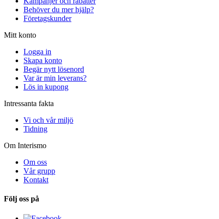
Kampanjer och rabatter
Behöver du mer hjälp?
Företagskunder
Mitt konto
Logga in
Skapa konto
Begär nytt lösenord
Var är min leverans?
Lös in kupong
Intressanta fakta
Vi och vår miljö
Tidning
Om Interismo
Om oss
Vår grupp
Kontakt
Följ oss på