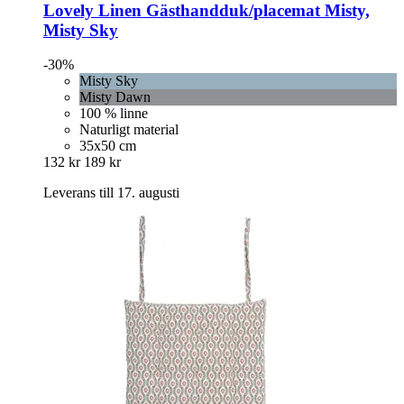
Lovely Linen
Gästhandduk/placemat Misty,
Misty Sky
-30%
Misty Sky
Misty Dawn
100 % linne
Naturligt material
35x50 cm
132 kr
189 kr
Leverans till 17. augusti