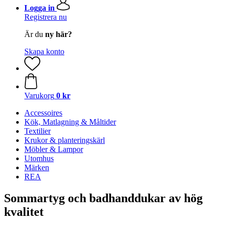
Logga in
Registrera nu
Är du
ny här?
Skapa konto
Varukorg
0 kr
Accessoires
Kök, Matlagning & Måltider
Textilier
Krukor & planteringskärl
Möbler & Lampor
Utomhus
Märken
REA
Sommartyg och badhanddukar av hög
kvalitet