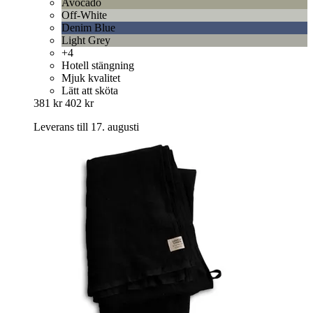
Avocado
Off-White
Denim Blue
Light Grey
+4
Hotell stängning
Mjuk kvalitet
Lätt att sköta
381 kr
402 kr
Leverans till 17. augusti