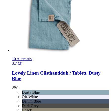
10 Alternativ
3.7 (3)
Lovely Linen
Gästhandduk / Tablett, Dusty
Blue
-5%
Dusty Blue
Off-White
Denim Blue
Dark Grey
Check