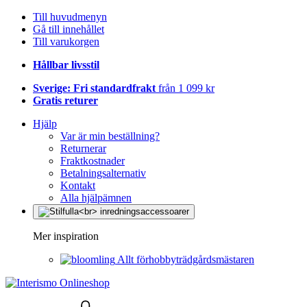
Till huvudmenyn
Gå till innehållet
Till varukorgen
Hållbar livsstil
Sverige: Fri standardfrakt
från 1 099 kr
Gratis returer
Hjälp
Var är min beställning?
Returnerar
Fraktkostnader
Betalningsalternativ
Kontakt
Alla hjälpämnen
Mer inspiration
Allt förhobbyträdgårdsmästaren