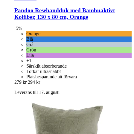
Pandoo
Resehandduk med Bambuaktivt
Kolfiber, 130 x 80 cm, Orange
-5%
Orange
Blå
Grå
Grön
Lila
+1
Särskilt absorberande
Torkar ultrasnabbt
Platsbesparande att förvara
279 kr
294 kr
Leverans till 17. augusti