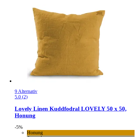
9 Alternativ
5.0 (2)
Lovely Linen
Kuddfodral LOVELY 50 x 50,
Honung
-5%
Honung