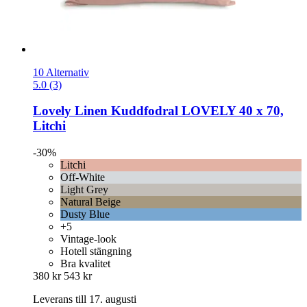
10 Alternativ
5.0 (3)
Lovely Linen
Kuddfodral LOVELY 40 x 70,
Litchi
-30%
Litchi
Off-White
Light Grey
Natural Beige
Dusty Blue
+5
Vintage-look
Hotell stängning
Bra kvalitet
380 kr
543 kr
Leverans till 17. augusti