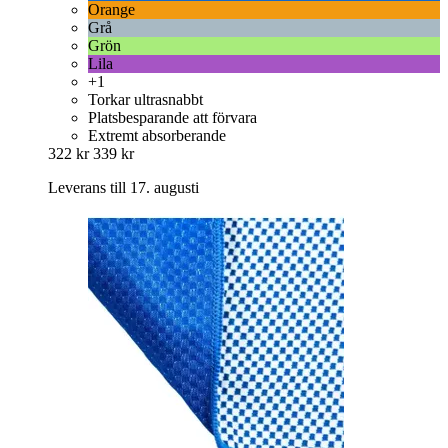
Orange
Grå
Grön
Lila
+1
Torkar ultrasnabbt
Platsbesparande att förvara
Extremt absorberande
322 kr
339 kr
Leverans till 17. augusti