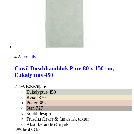
4 Alternativ
Cawö
Duschhandduk Pure 80 x 150 cm,
Eukalyptus 450
-15%
Bästsäljare
Eukalyptus 450
Beige 370
Puder 383
Sten 727
Subtil design
Fräscha färger & fantastisk textur
Absorberande & mjuk
385 kr
453 kr