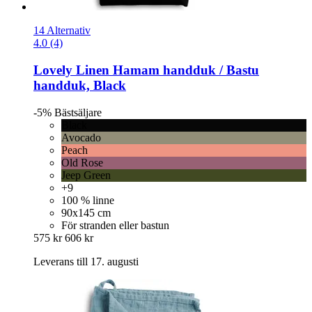
14 Alternativ
4.0 (4)
Lovely Linen
Hamam handduk / Bastu
handduk, Black
-5%
Bästsäljare
Black
Avocado
Peach
Old Rose
Jeep Green
+9
100 % linne
90x145 cm
För stranden eller bastun
575 kr
606 kr
Leverans till 17. augusti