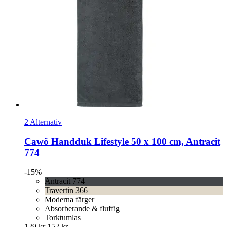
2 Alternativ
Cawö
Handduk Lifestyle 50 x 100 cm, Antracit
774
-15%
Antracit 774
Travertin 366
Moderna färger
Absorberande & fluffig
Torktumlas
129 kr
152 kr