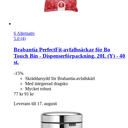
6 Alternativ
5.0 (4)
Brabantia
PerfectFit-​avfallssäckar för Bo
Touch Bin -​ Dispenserförpackning, 20L (Y) -​ 40
st.
-15%
Skräddarsydd för Brabantia-avfallskärl
Med integrerad dragsko
Mycket robust
77 kr
91 kr
Leverans till 17. augusti