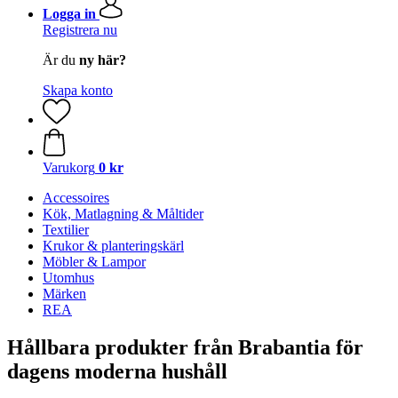
Logga in
Registrera nu
Är du
ny här?
Skapa konto
Varukorg
0 kr
Accessoires
Kök, Matlagning & Måltider
Textilier
Krukor & planteringskärl
Möbler & Lampor
Utomhus
Märken
REA
Hållbara produkter från Brabantia för
dagens moderna hushåll