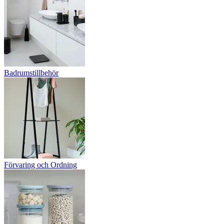
Badrumstillbehör
Förvaring och Ordning