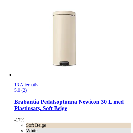
13 Alternativ
5.0 (2)
Brabantia
Pedalsoptunna Newicon 30 L med
Plastinsats, Soft Beige
-17%
Soft Beige
White