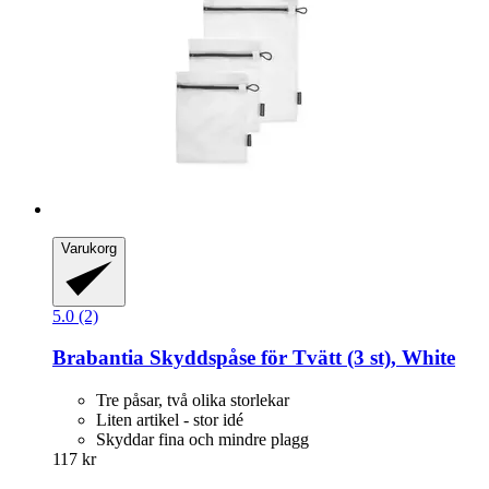
Varukorg
5.0 (2)
Brabantia
Skyddspåse för Tvätt (3 st), White
Tre påsar, två olika storlekar
Liten artikel - stor idé
Skyddar fina och mindre plagg
117 kr