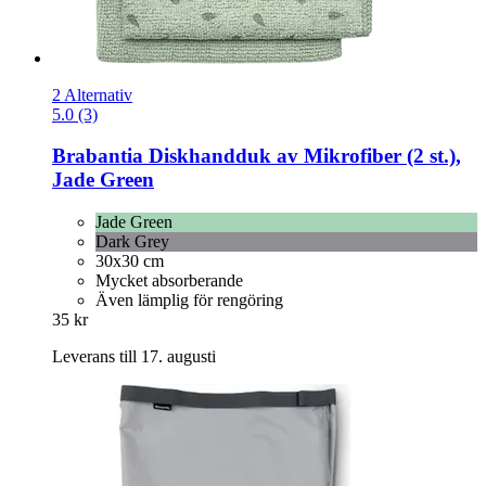
2 Alternativ
5.0 (3)
Brabantia
Diskhandduk av Mikrofiber (2 st.),
Jade Green
Jade Green
Dark Grey
30x30 cm
Mycket absorberande
Även lämplig för rengöring
35 kr
Leverans till 17. augusti