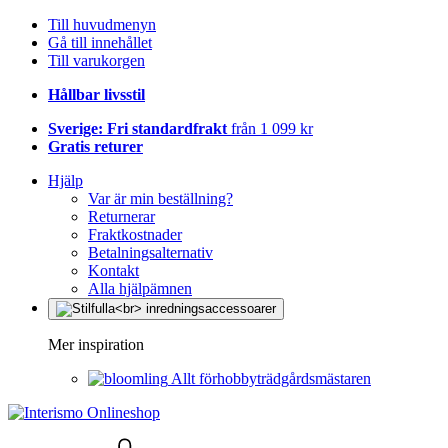
Till huvudmenyn
Gå till innehållet
Till varukorgen
Hållbar livsstil
Sverige: Fri standardfrakt
från 1 099 kr
Gratis returer
Hjälp
Var är min beställning?
Returnerar
Fraktkostnader
Betalningsalternativ
Kontakt
Alla hjälpämnen
Mer inspiration
Allt förhobbyträdgårdsmästaren