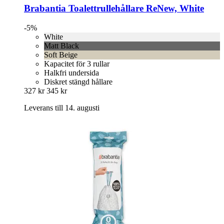
Brabantia
Toalettrullehållare ReNew, White
-5%
White
Matt Black
Soft Beige
Kapacitet för 3 rullar
Halkfri undersida
Diskret stängd hållare
327 kr
345 kr
Leverans till 14. augusti