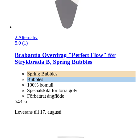
2 Alternativ
5.0 (1)
Brabantia
Överdrag "Perfect Flow" för
Strykbräda B, Spring Bubbles
Spring Bubbles
Bubbles
100% bomull
Specialskikt för torra golv
Förbättrat ångflöde
543 kr
Leverans till 17. augusti