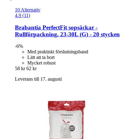
10 Alternativ
4.9 (11)
Brabantia
PerfectFit sopsäckar -​
Rullförpackning, 23-​30L (G) -​ 20 stycken
-6%
Med praktiskt förslutningsband
Lätt att ta bort
Mycket robust
58 kr
62 kr
Leverans till 17. augusti