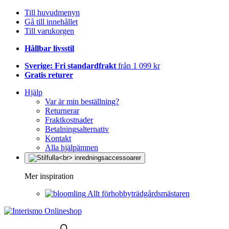
Till huvudmenyn
Gå till innehållet
Till varukorgen
Hållbar livsstil
Sverige: Fri standardfrakt
från 1 099 kr
Gratis returer
Hjälp
Var är min beställning?
Returnerar
Fraktkostnader
Betalningsalternativ
Kontakt
Alla hjälpämnen
Mer inspiration
Allt förhobbyträdgårdsmästaren