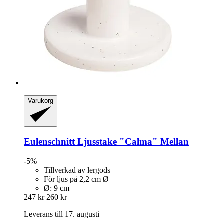
Varukorg
Eulenschnitt
Ljusstake "Calma" Mellan
-5%
Tillverkad av lergods
För ljus på 2,2 cm Ø
Ø: 9 cm
247 kr
260 kr
Leverans till 17. augusti