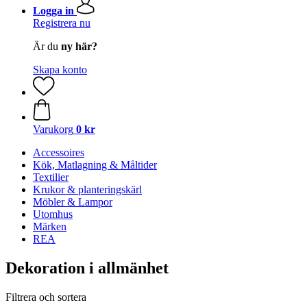
Logga in
Registrera nu
Är du
ny här?
Skapa konto
Varukorg
0 kr
Accessoires
Kök, Matlagning & Måltider
Textilier
Krukor & planteringskärl
Möbler & Lampor
Utomhus
Märken
REA
Dekoration i allmänhet
Filtrera och sortera