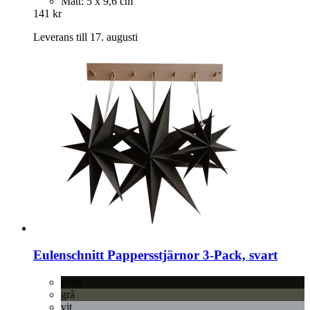
Mått: 5 x 9,6 cm
141 kr
Leverans till 17. augusti
Eulenschnitt
Pappersstjärnor 3-​Pack, svart
svart
grå
vit