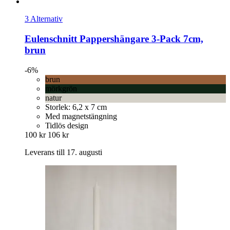
3 Alternativ
Eulenschnitt
Pappershängare 3-​Pack 7cm,
brun
-6%
brun
mörkgrön
natur
Storlek: 6,2 x 7 cm
Med magnetstängning
Tidlös design
100 kr
106 kr
Leverans till 17. augusti