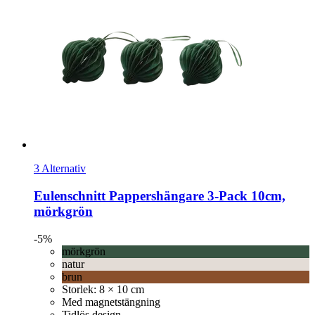
3 Alternativ
Eulenschnitt
Pappershängare 3-​Pack 10cm,
mörkgrön
-5%
mörkgrön
natur
brun
Storlek: 8 × 10 cm
Med magnetstängning
Tidlös design