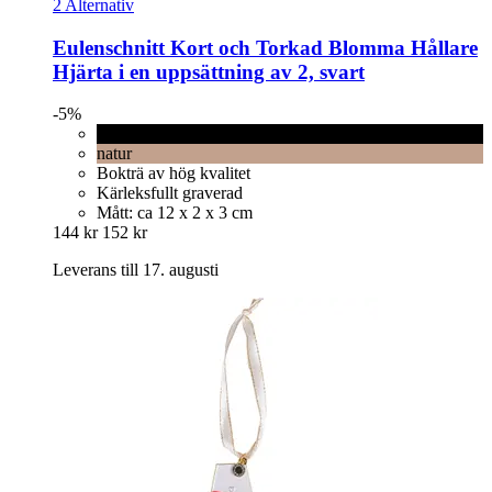
2 Alternativ
Eulenschnitt
Kort och Torkad Blomma Hållare
Hjärta i en uppsättning av 2, svart
-5%
svart
natur
Bokträ av hög kvalitet
Kärleksfullt graverad
Mått: ca 12 x 2 x 3 cm
144 kr
152 kr
Leverans till 17. augusti