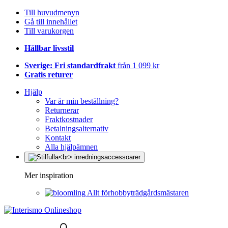
Till huvudmenyn
Gå till innehållet
Till varukorgen
Hållbar livsstil
Sverige: Fri standardfrakt
från 1 099 kr
Gratis returer
Hjälp
Var är min beställning?
Returnerar
Fraktkostnader
Betalningsalternativ
Kontakt
Alla hjälpämnen
Mer inspiration
Allt förhobbyträdgårdsmästaren