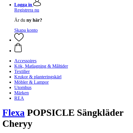
Logga in
Registrera nu
Är du
ny här?
Skapa konto
Accessoires
Kök, Matlagning & Måltider
Textilier
Krukor & planteringskärl
Möbler & Lampor
Utomhus
Märken
REA
Flexa
POPSICLE Sängkläder
Cheryy