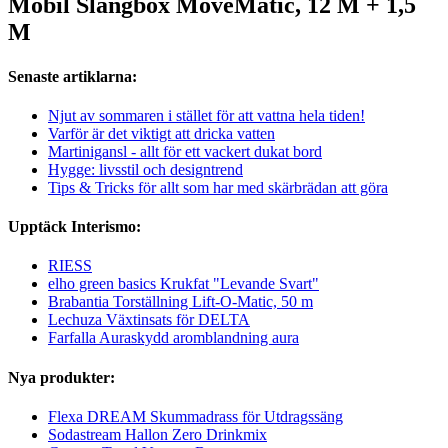
Mobil Slangbox MoveMatic, 12 M + 1,5
M
Senaste artiklarna:
Njut av sommaren i stället för att vattna hela tiden!
Varför är det viktigt att dricka vatten
Martinigansl - allt för ett vackert dukat bord
Hygge: livsstil och designtrend
Tips & Tricks för allt som har med skärbrädan att göra
Upptäck Interismo:
RIESS
elho green basics Krukfat "Levande Svart"
Brabantia Torställning Lift-O-Matic, 50 m
Lechuza Växtinsats för DELTA
Farfalla Auraskydd aromblandning aura
Nya produkter:
Flexa DREAM Skummadrass för Utdragssäng
Sodastream Hallon Zero Drinkmix