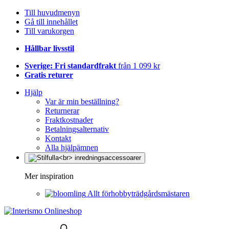
Till huvudmenyn
Gå till innehållet
Till varukorgen
Hållbar livsstil
Sverige: Fri standardfrakt
från 1 099 kr
Gratis returer
Hjälp
Var är min beställning?
Returnerar
Fraktkostnader
Betalningsalternativ
Kontakt
Alla hjälpämnen
Mer inspiration
Allt förhobbyträdgårdsmästaren