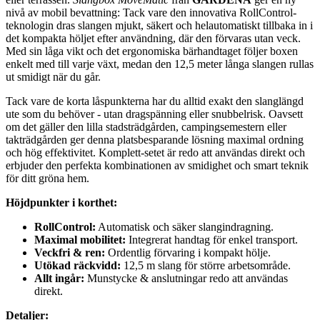
nivå av mobil bevattning: Tack vare den innovativa RollControl-
teknologin dras slangen mjukt, säkert och helautomatiskt tillbaka in i
det kompakta höljet efter användning, där den förvaras utan veck.
Med sin låga vikt och det ergonomiska bärhandtaget följer boxen
enkelt med till varje växt, medan den 12,5 meter långa slangen rullas
ut smidigt när du går.
Tack vare de korta låspunkterna har du alltid exakt den slanglängd
ute som du behöver - utan dragspänning eller snubbelrisk. Oavsett
om det gäller den lilla stadsträdgården, campingsemestern eller
takträdgården ger denna platsbesparande lösning maximal ordning
och hög effektivitet. Komplett-setet är redo att användas direkt och
erbjuder den perfekta kombinationen av smidighet och smart teknik
för ditt gröna hem.
Höjdpunkter i korthet:
RollControl:
Automatisk och säker slangindragning.
Maximal mobilitet:
Integrerat handtag för enkel transport.
Veckfri & ren:
Ordentlig förvaring i kompakt hölje.
Utökad räckvidd:
12,5 m slang för större arbetsområde.
Allt ingår:
Munstycke & anslutningar redo att användas
direkt.
Detaljer: