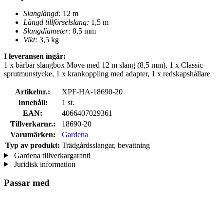
Slanglängd:
12 m
Längd tillförselslang:
1,5 m
Slangdiameter:
8,5 mm
Vikt:
3,5 kg
I leveransen ingår:
1 x bärbar slangbox Move med 12 m slang (8,5 mm), 1 x Classic
sprutmunstycke, 1 x krankoppling med adapter, 1 x redskapshållare
Artikelnr.:
XPF-HA-18690-20
Innehåll:
1 st.
EAN:
4066407029361
Tillverkarnr.:
18690-20
Varumärken:
Gardena
Typ av produkt:
Trädgårdsslangar, bevattning
Gardena tillverkargaranti
Juridisk information
Passar med