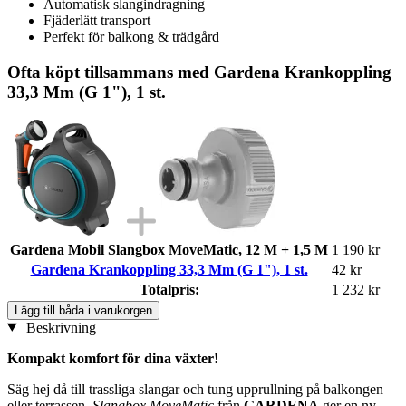
Automatisk slangindragning
Fjäderlätt transport
Perfekt för balkong & trädgård
Ofta köpt tillsammans med Gardena Krankoppling
33,3 Mm (G 1"), 1 st.
Gardena Mobil Slangbox MoveMatic, 12 M + 1,5 M
1 190 kr
Gardena Krankoppling 33,3 Mm (G 1"), 1 st.
42 kr
Totalpris:
1 232 kr
Lägg till båda i varukorgen
Beskrivning
Kompakt komfort för dina växter!
Säg hej då till trassliga slangar och tung upprullning på balkongen
eller terrassen.
Slangbox MoveMatic
från
GARDENA
ger en ny