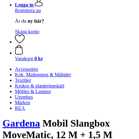
Logga in
Registrera nu
Är du
ny här?
Skapa konto
Varukorg
0 kr
Accessoires
Kök, Matlagning & Måltider
Textilier
Krukor & planteringskärl
Möbler & Lampor
Utomhus
Märken
REA
Gardena
Mobil Slangbox
MoveMatic, 12 M + 1,5 M