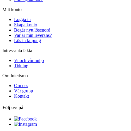
Mitt konto
Logga in
Skapa konto
Begär nytt lösenord
Var är min leverans?
Lös in kupong
Intressanta fakta
Vi och vår miljö
Tidning
Om Interismo
Om oss
Vår grupp
Kontakt
Följ oss på