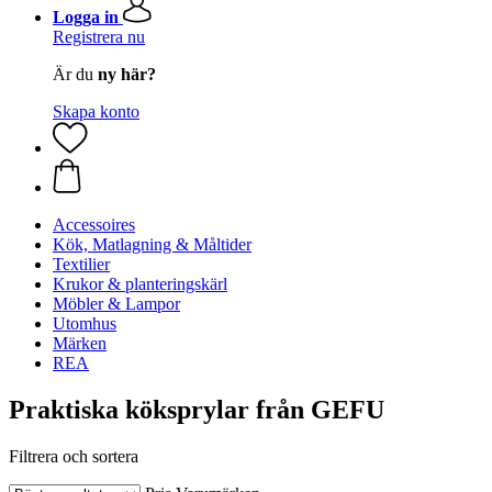
Logga in
Registrera nu
Är du
ny här?
Skapa konto
Accessoires
Kök, Matlagning & Måltider
Textilier
Krukor & planteringskärl
Möbler & Lampor
Utomhus
Märken
REA
Praktiska köksprylar från GEFU
Filtrera och sortera