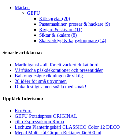
Märken
GEFU
Köksprylar (20)
Pastamaskiner, pressar & hackare (9)
Rivjärn & skivare (11)
Siktar & skalare (8)
Skärverktyg & kapsylöppnare (14)
Senaste artiklarna:
Martinigansl - allt för ett vackert dukat bord
Vårfräscha påskdekorationer och presentidéer
Balkongdesign: riktningen är viktig
28 idéer för små utrymmen
Duka festligt - men snälla med smak!
Upptäck Interismo:
EcoFurn
GEFU Potatispress ORIGINAL
cilio Espressokopp Roma
Lechuza Planteringskärl CLASSICO Color 12 DECO
Mepal Multiskål Cirqula Rektangulär 500 ml