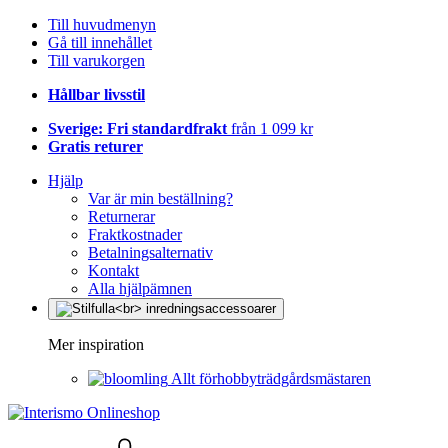
Till huvudmenyn
Gå till innehållet
Till varukorgen
Hållbar livsstil
Sverige: Fri standardfrakt
från 1 099 kr
Gratis returer
Hjälp
Var är min beställning?
Returnerar
Fraktkostnader
Betalningsalternativ
Kontakt
Alla hjälpämnen
Mer inspiration
Allt förhobbyträdgårdsmästaren