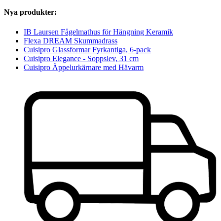
Nya produkter:
IB Laursen Fågelmathus för Hängning Keramik
Flexa DREAM Skummadrass
Cuisipro Glassformar Fyrkantiga, 6-pack
Cuisipro Elegance - Soppslev, 31 cm
Cuisipro Äppelurkärnare med Hävarm