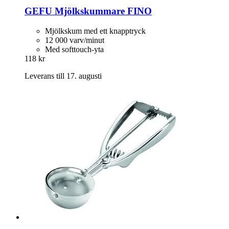
GEFU
Mjölkskummare FINO
Mjölkskum med ett knapptryck
12 000 varv/minut
Med softtouch-yta
118 kr
Leverans till 17. augusti