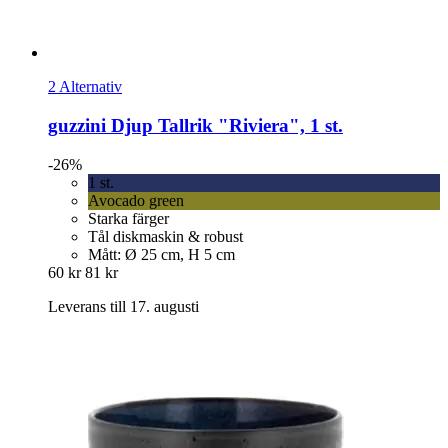
2 Alternativ
guzzini
Djup Tallrik "Riviera", 1 st.
-26%
1 st.
Avocado green
Starka färger
Tål diskmaskin & robust
Mått: Ø 25 cm, H 5 cm
60 kr
81 kr
Leverans till 17. augusti