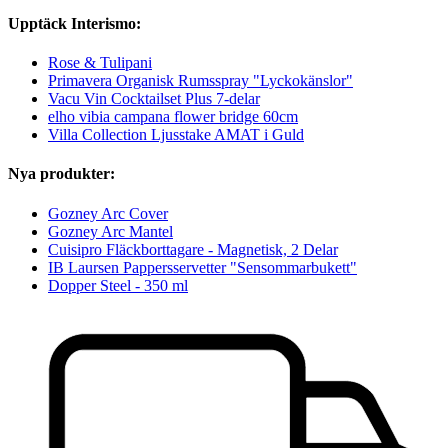
Upptäck Interismo:
Rose & Tulipani
Primavera Organisk Rumsspray "Lyckokänslor"
Vacu Vin Cocktailset Plus 7-delar
elho vibia campana flower bridge 60cm
Villa Collection Ljusstake AMAT i Guld
Nya produkter:
Gozney Arc Cover
Gozney Arc Mantel
Cuisipro Fläckborttagare - Magnetisk, 2 Delar
IB Laursen Pappersservetter "Sensommarbukett"
Dopper Steel - 350 ml