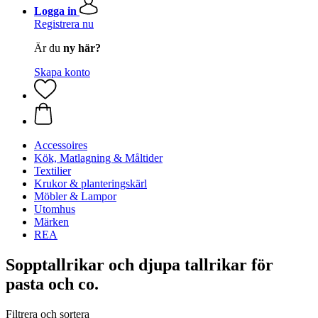
Logga in
Registrera nu
Är du
ny här?
Skapa konto
Accessoires
Kök, Matlagning & Måltider
Textilier
Krukor & planteringskärl
Möbler & Lampor
Utomhus
Märken
REA
Sopptallrikar och djupa tallrikar för
pasta och co.
Filtrera och sortera