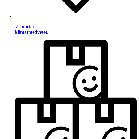
Vi arbetar
klimatmedvetet
.