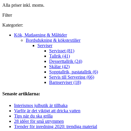
Alla priser inkl. moms.
Filter
Kategorier:
Kök, Matlagning & Måltider
Bordsdukning & kökstextilier
Serviser
Servisset (81)
Tallrik (41)
Desserttallrik (24)
Skålar (42)
Sopptallrik, pastatallrik (6)
Servis till Servering (66)
Barnserviser (18)
Senaste artiklarna:
Interismos julbutik är tillbaka
Varför är det viktigt att dricka vatten
Tips när du ska grilla
28 idéer för små utrymmen
Trender för inredning 2020: trendiga material