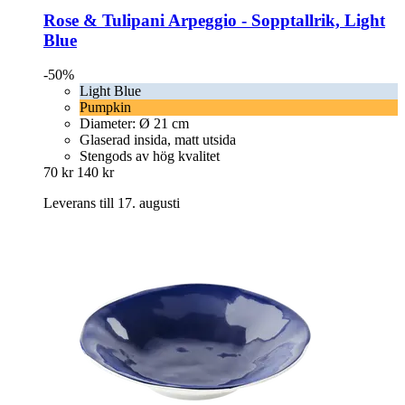
Rose & Tulipani
Arpeggio -​ Sopptallrik, Light
Blue
-50%
Light Blue
Pumpkin
Diameter: Ø 21 cm
Glaserad insida, matt utsida
Stengods av hög kvalitet
70 kr
140 kr
Leverans till 17. augusti