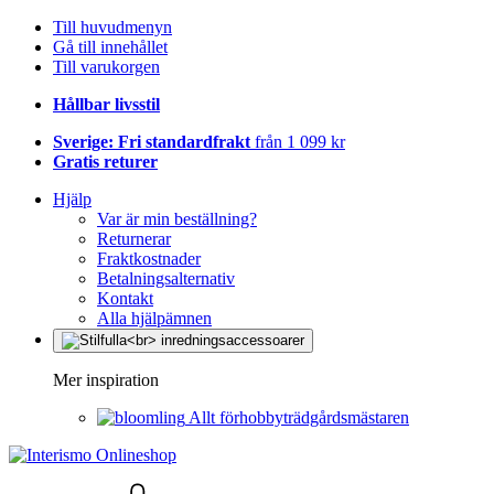
Till huvudmenyn
Gå till innehållet
Till varukorgen
Hållbar livsstil
Sverige: Fri standardfrakt
från 1 099 kr
Gratis returer
Hjälp
Var är min beställning?
Returnerar
Fraktkostnader
Betalningsalternativ
Kontakt
Alla hjälpämnen
Mer inspiration
Allt förhobbyträdgårdsmästaren