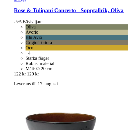
Rose & Tulipani
Concerto -​ Sopptallrik, Oliva
-5%
Bästsäljare
Oliva
Avorio
Blu Avio
Grigio Tortora
Ocra
+4
Starka färger
Robust material
Mått: Ø 20 cm
122 kr
129 kr
Leverans till 17. augusti