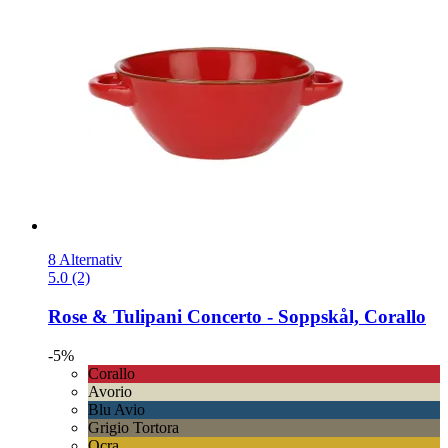
8 Alternativ
5.0 (2)
Rose & Tulipani
Concerto -​ Soppskål, Corallo
-5%
Corallo
Avorio
Blu Avio
Grigio Tortora
Ocra