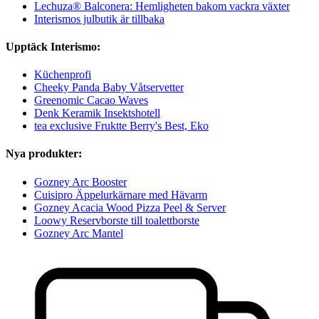
Lechuza® Balconera: Hemligheten bakom vackra växter
Interismos julbutik är tillbaka
Upptäck Interismo:
Küchenprofi
Cheeky Panda Baby Våtservetter
Greenomic Cacao Waves
Denk Keramik Insektshotell
tea exclusive Fruktte Berry's Best, Eko
Nya produkter:
Gozney Arc Booster
Cuisipro Äppelurkärnare med Hävarm
Gozney Acacia Wood Pizza Peel & Server
Loowy Reservborste till toalettborste
Gozney Arc Mantel