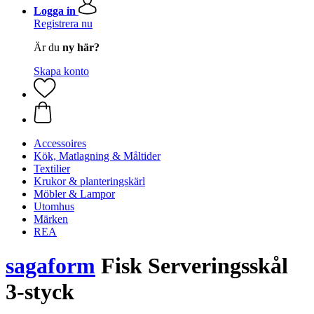
Logga in
Registrera nu
Är du
ny här?
Skapa konto
Accessoires
Kök, Matlagning & Måltider
Textilier
Krukor & planteringskärl
Möbler & Lampor
Utomhus
Märken
REA
sagaform
Fisk Serveringsskål
3-styck