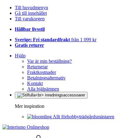
Till huvudmenyn
Gå till innehållet
Till varukorgen
Hållbar livsstil
Sverige: Fri standardfrakt
från 1 099 kr
Gratis returer
Hjälp
Var är min beställning?
Returnerar
Fraktkostnader
Betalningsalternativ
Kontakt
Alla hjälpämnen
Mer inspiration
Allt förhobbyträdgårdsmästaren