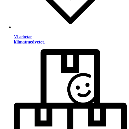
Vi arbetar
klimatmedvetet
.