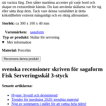
sin vackra färg. Den sätter maritima accenter på varje bord och
skapar en extraordinär känsla. Du kan använda skålarna var för sig
eller sätta ihop dem. Tack vare denna variabilitet är detta
kökstillbehör extremt mångsidigt och en riktig allroundare.
Storlek:
ca 300 x 100 x 40 mm
Varumärken:
sagaform
Typ av produkt:
Skålar för servering
Mer information
Material:
Porcelän
Recensera denna produkt
svenska recensioner skriven för sagaform
Fisk Serveringsskål 3-styck
Senaste artiklarna:
Hygge: livsstil och designtrend
Trender för inredning 2020: trendiga material
Njut av sommaren i stället för att vattna hela tiden!