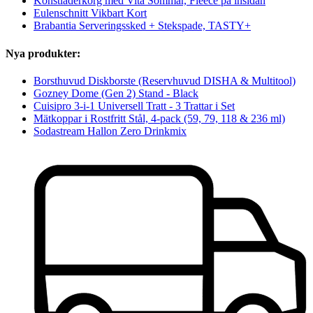
Konstläderkorg med Vita Sömmar, Fleece på insidan
Eulenschnitt Vikbart Kort
Brabantia Serveringssked + Stekspade, TASTY+
Nya produkter:
Borsthuvud Diskborste (Reservhuvud DISHA & Multitool)
Gozney Dome (Gen 2) Stand - Black
Cuisipro 3-i-1 Universell Tratt - 3 Trattar i Set
Mätkoppar i Rostfritt Stål, 4-pack (59, 79, 118 & 236 ml)
Sodastream Hallon Zero Drinkmix