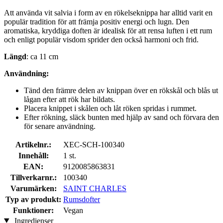
Att använda vit salvia i form av en rökelseknippa har alltid varit en
populär tradition för att främja positiv energi och lugn. Den
aromatiska, kryddiga doften är idealisk för att rensa luften i ett rum
och enligt populär visdom sprider den också harmoni och frid.
Längd
: ca 11 cm
Användning:
Tänd den främre delen av knippan över en rökskål och blås ut
lågan efter att rök har bildats.
Placera knippet i skålen och låt röken spridas i rummet.
Efter rökning, släck bunten med hjälp av sand och förvara den
för senare användning.
Artikelnr.:
XEC-SCH-100340
Innehåll:
1 st.
EAN:
9120085863831
Tillverkarnr.:
100340
Varumärken:
SAINT CHARLES
Typ av produkt:
Rumsdofter
Funktioner:
Vegan
Ingredienser