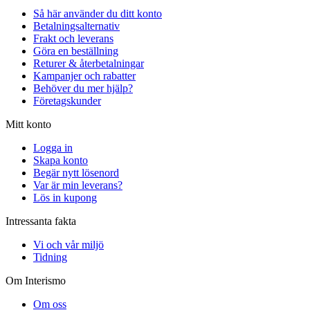
Så här använder du ditt konto
Betalningsalternativ
Frakt och leverans
Göra en beställning
Returer & återbetalningar
Kampanjer och rabatter
Behöver du mer hjälp?
Företagskunder
Mitt konto
Logga in
Skapa konto
Begär nytt lösenord
Var är min leverans?
Lös in kupong
Intressanta fakta
Vi och vår miljö
Tidning
Om Interismo
Om oss