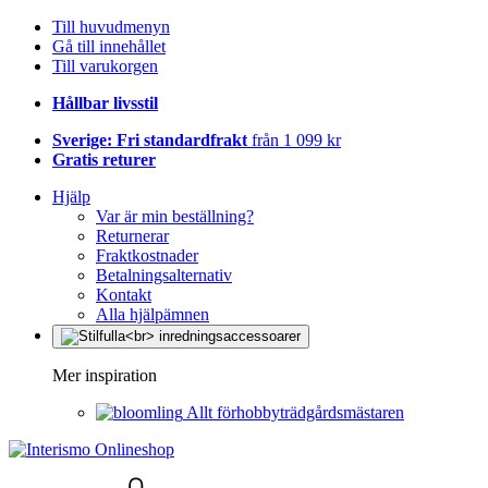
Till huvudmenyn
Gå till innehållet
Till varukorgen
Hållbar livsstil
Sverige: Fri standardfrakt
från 1 099 kr
Gratis returer
Hjälp
Var är min beställning?
Returnerar
Fraktkostnader
Betalningsalternativ
Kontakt
Alla hjälpämnen
Mer inspiration
Allt förhobbyträdgårdsmästaren