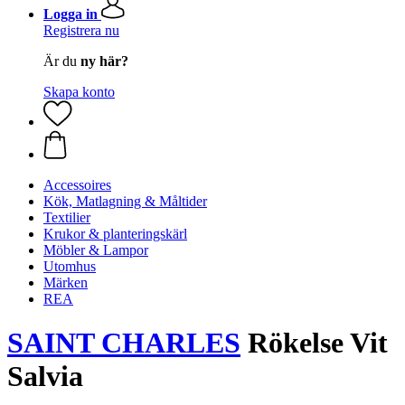
Logga in
Registrera nu
Är du
ny här?
Skapa konto
Accessoires
Kök, Matlagning & Måltider
Textilier
Krukor & planteringskärl
Möbler & Lampor
Utomhus
Märken
REA
SAINT CHARLES
Rökelse Vit
Salvia