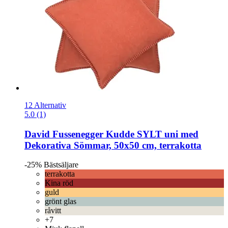
12 Alternativ
5.0 (1)
David Fussenegger
Kudde SYLT uni med
Dekorativa Sömmar, 50x50 cm, terrakotta
-25%
Bästsäljare
terrakotta
Kina röd
guld
grönt glas
råvitt
+7