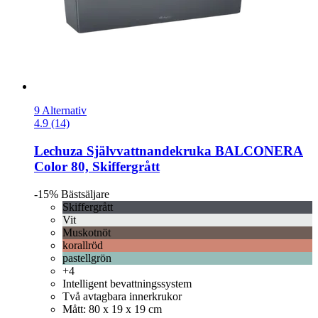
9 Alternativ
4.9 (14)
Lechuza
Självvattnandekruka BALCONERA
Color 80, Skiffergrått
-15%
Bästsäljare
Skiffergrått
Vit
Muskotnöt
korallröd
pastellgrön
+4
Intelligent bevattningssystem
Två avtagbara innerkrukor
Mått: 80 x 19 x 19 cm