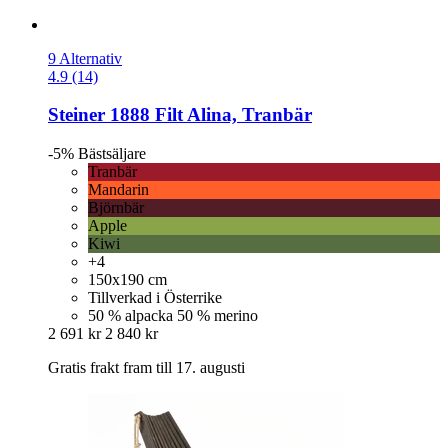
9 Alternativ
4.9 (14)
Steiner 1888
Filt Alina, Tranbär
-5%
Bästsäljare
Tranbär
Mandarin
Björnbär
Apple
Kiwi
+4
150x190 cm
Tillverkad i Österrike
50 % alpacka 50 % merino
2 691 kr
2 840 kr
Gratis frakt fram till 17. augusti