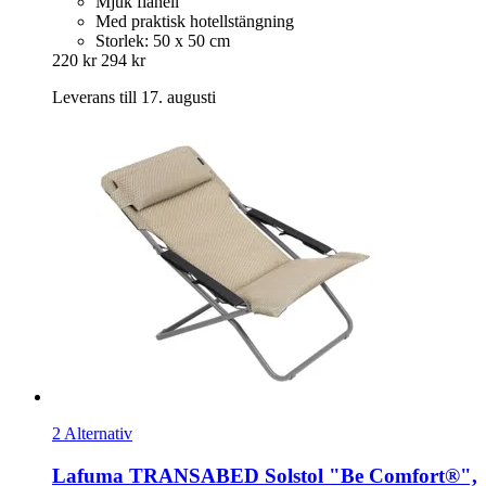
Mjuk flanell
Med praktisk hotellstängning
Storlek: 50 x 50 cm
220 kr
294 kr
Leverans till 17. augusti
2 Alternativ
Lafuma
TRANSABED Solstol "Be Comfort®",