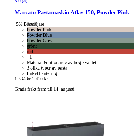
5.0 (4)
Marcato
Pastamaskin Atlas 150, Powder Pink
-5%
Bästsäljare
Powder Pink
Powder Blue
Powder Grey
grönt
röd
+1
Material & utförande av hög kvalitet
3 olika typer av pasta
Enkel hantering
1 334 kr
1 410 kr
Gratis frakt fram till 14. augusti