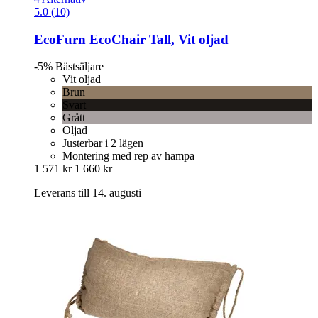
5.0 (10)
EcoFurn
EcoChair Tall, Vit oljad
-5%
Bästsäljare
Vit oljad
Brun
Svart
Grått
Oljad
Justerbar i 2 lägen
Montering med rep av hampa
1 571 kr
1 660 kr
Leverans till 14. augusti