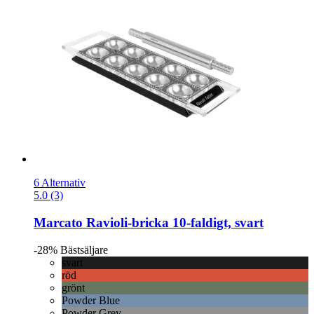
6 Alternativ
5.0 (3)
Marcato
Ravioli-​bricka 10-​faldigt, svart
-28%
Bästsäljare
svart
röd
grönt
Powder Blue
Powder Grey