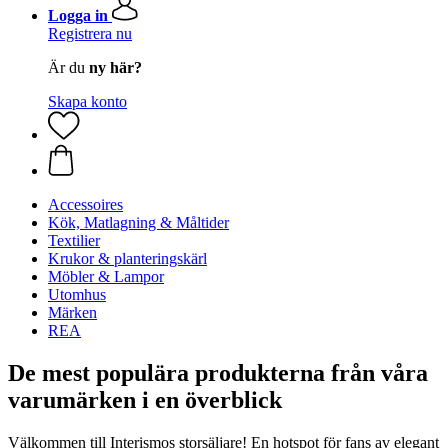
Logga in
Registrera nu
Är du
ny här?
Skapa konto
Accessoires
Kök, Matlagning & Måltider
Textilier
Krukor & planteringskärl
Möbler & Lampor
Utomhus
Märken
REA
De mest populära produkterna från våra
varumärken i en överblick
Välkommen till Interismos storsäljare! En hotspot för fans av elegant