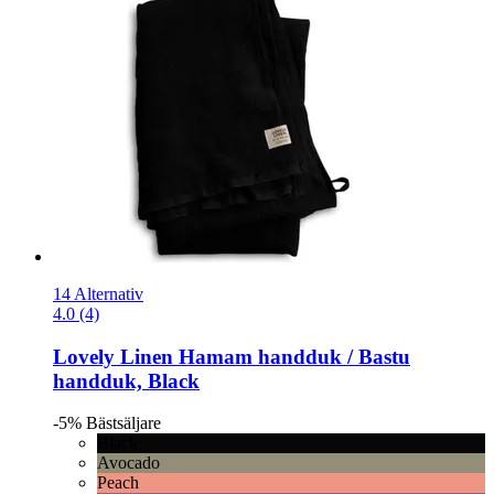
14 Alternativ
4.0 (4)
Lovely Linen
Hamam handduk / Bastu
handduk, Black
-5%
Bästsäljare
Black
Avocado
Peach