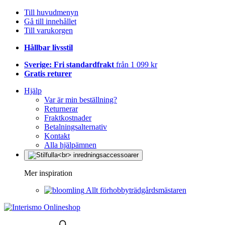
Till huvudmenyn
Gå till innehållet
Till varukorgen
Hållbar livsstil
Sverige: Fri standardfrakt
från 1 099 kr
Gratis returer
Hjälp
Var är min beställning?
Returnerar
Fraktkostnader
Betalningsalternativ
Kontakt
Alla hjälpämnen
Mer inspiration
Allt förhobbyträdgårdsmästaren