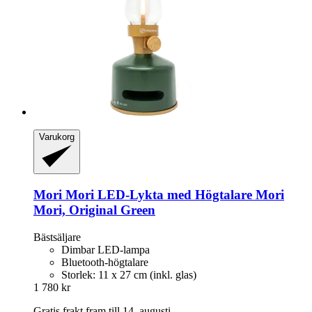
Varukorg
Mori Mori
LED-​Lykta med Högtalare Mori
Mori, Original Green
Bästsäljare
Dimbar LED-lampa
Bluetooth-högtalare
Storlek: 11 x 27 cm (inkl. glas)
1 780 kr
Gratis frakt fram till 14. augusti