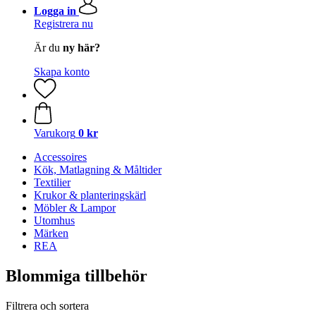
Logga in
Registrera nu
Är du
ny här?
Skapa konto
Varukorg
0 kr
Accessoires
Kök, Matlagning & Måltider
Textilier
Krukor & planteringskärl
Möbler & Lampor
Utomhus
Märken
REA
Blommiga tillbehör
Filtrera och sortera