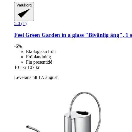
Varukorg
5.0 (1)
Feel Green
Garden in a glass "Bivänlig äng", 1 s
-6%
Ekologiska frön
Fröblandning
Fin presentidé
101 kr
107 kr
Leverans till 17. augusti