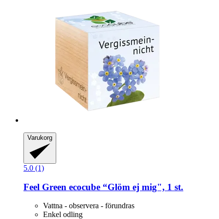
Varukorg
5.0 (1)
Feel Green
ecocube “Glöm ej mig", 1 st.
Vattna - observera - förundras
Enkel odling