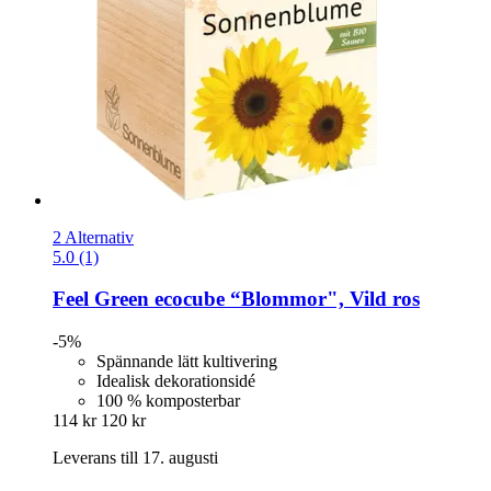
2 Alternativ
5.0 (1)
Feel Green
ecocube “Blommor", Vild ros
-5%
Spännande lätt kultivering
Idealisk dekorationsidé
100 % komposterbar
114 kr
120 kr
Leverans till 17. augusti