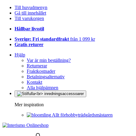
Till huvudmenyn
Gå till innehållet
Till varukorgen
Hållbar livsstil
Sverige: Fri standardfrakt
från 1 099 kr
Gratis returer
Hjälp
Var är min beställning?
Returnerar
Fraktkostnader
Betalningsalternativ
Kontakt
Alla hjälpämnen
Mer inspiration
Allt förhobbyträdgårdsmästaren