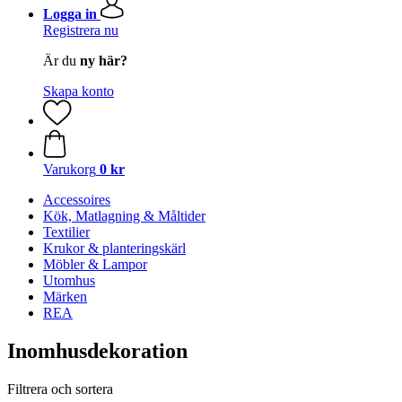
Logga in
Registrera nu
Är du
ny här?
Skapa konto
Varukorg
0 kr
Accessoires
Kök, Matlagning & Måltider
Textilier
Krukor & planteringskärl
Möbler & Lampor
Utomhus
Märken
REA
Inomhusdekoration
Filtrera och sortera