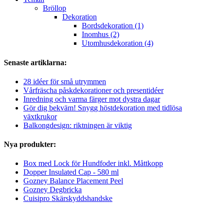
Bröllop
Dekoration
Bordsdekoration (1)
Inomhus (2)
Utomhusdekoration (4)
Senaste artiklarna:
28 idéer för små utrymmen
Vårfräscha påskdekorationer och presentidéer
Inredning och varma färger mot dystra dagar
Gör dig bekväm! Snygg höstdekoration med tidlösa
växtkrukor
Balkongdesign: riktningen är viktig
Nya produkter:
Box med Lock för Hundfoder inkl. Måttkopp
Dopper Insulated Cap - 580 ml
Gozney Balance Placement Peel
Gozney Degbricka
Cuisipro Skärskyddshandske