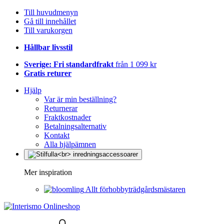
Till huvudmenyn
Gå till innehållet
Till varukorgen
Hållbar livsstil
Sverige: Fri standardfrakt
från 1 099 kr
Gratis returer
Hjälp
Var är min beställning?
Returnerar
Fraktkostnader
Betalningsalternativ
Kontakt
Alla hjälpämnen
Mer inspiration
Allt förhobbyträdgårdsmästaren