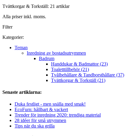
Tvättkorgar & Torkställ: 21 artiklar
Alla priser inkl. moms.
Filter
Kategorier:
Teman
Inredning av bostadsutrymmen
Badrum
Handdukar & Badmattor (23)
Toaletttillbehör (21)
Tvålbehållare & Tandborsthållare (37)
Tvättkorgar & Torkställ (21)
Senaste artiklarna:
Duka festligt - men snälla med smak!
EcoFurn: hållbart & vackert
Trender för inredning 2020: trendiga material
28 idéer för små utrymmen
Tips när du ska grilla