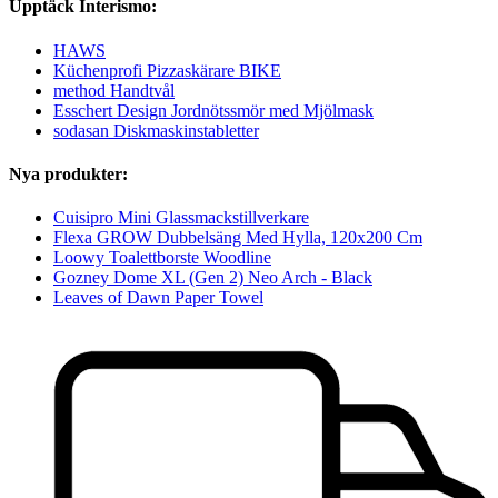
Upptäck Interismo:
HAWS
Küchenprofi Pizzaskärare BIKE
method Handtvål
Esschert Design Jordnötssmör med Mjölmask
sodasan Diskmaskinstabletter
Nya produkter:
Cuisipro Mini Glassmackstillverkare
Flexa GROW Dubbelsäng Med Hylla, 120x200 Cm
Loowy Toalettborste Woodline
Gozney Dome XL (Gen 2) Neo Arch - Black
Leaves of Dawn Paper Towel