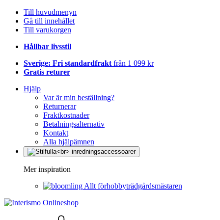
Till huvudmenyn
Gå till innehållet
Till varukorgen
Hållbar livsstil
Sverige: Fri standardfrakt
från 1 099 kr
Gratis returer
Hjälp
Var är min beställning?
Returnerar
Fraktkostnader
Betalningsalternativ
Kontakt
Alla hjälpämnen
Mer inspiration
Allt förhobbyträdgårdsmästaren