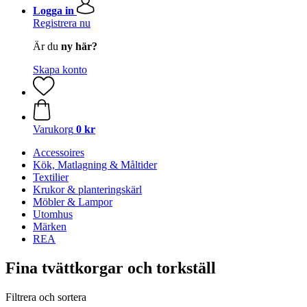
Logga in
Registrera nu
Är du
ny här?
Skapa konto
Varukorg
0 kr
Accessoires
Kök, Matlagning & Måltider
Textilier
Krukor & planteringskärl
Möbler & Lampor
Utomhus
Märken
REA
Fina tvättkorgar och torkställ
Filtrera och sortera