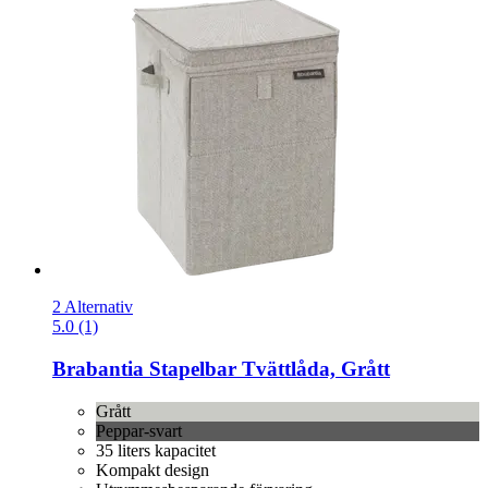
2 Alternativ
5.0 (1)
Brabantia
Stapelbar Tvättlåda, Grått
Grått
Peppar-svart
35 liters kapacitet
Kompakt design