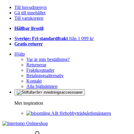
Till huvudmenyn
Gå till innehållet
Till varukorgen
Hållbar livsstil
Sverige: Fri standardfrakt
från 1 099 kr
Gratis returer
Hjälp
Var är min beställning?
Returnerar
Fraktkostnader
Betalningsalternativ
Kontakt
Alla hjälpämnen
Mer inspiration
Allt förhobbyträdgårdsmästaren