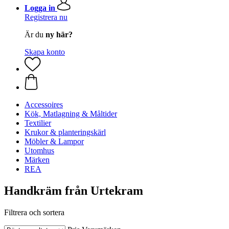
Logga in
Registrera nu
Är du
ny här?
Skapa konto
Accessoires
Kök, Matlagning & Måltider
Textilier
Krukor & planteringskärl
Möbler & Lampor
Utomhus
Märken
REA
Handkräm från Urtekram
Filtrera och sortera