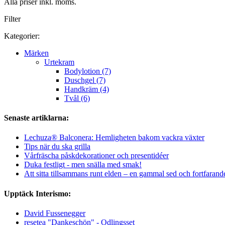
Alla priser inkl. moms.
Filter
Kategorier:
Märken
Urtekram
Bodylotion (7)
Duschgel (7)
Handkräm (4)
Tvål (6)
Senaste artiklarna:
Lechuza® Balconera: Hemligheten bakom vackra växter
Tips när du ska grilla
Vårfräscha påskdekorationer och presentidéer
Duka festligt - men snälla med smak!
Att sitta tillsammans runt elden – en gammal sed och fortfarand
Upptäck Interismo:
David Fussenegger
resetea "Dankeschön" - Odlingsset