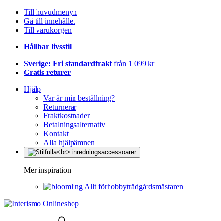
Till huvudmenyn
Gå till innehållet
Till varukorgen
Hållbar livsstil
Sverige: Fri standardfrakt
från 1 099 kr
Gratis returer
Hjälp
Var är min beställning?
Returnerar
Fraktkostnader
Betalningsalternativ
Kontakt
Alla hjälpämnen
Mer inspiration
Allt förhobbyträdgårdsmästaren