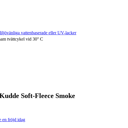
iljövänliga vattenbaserade eller UV-lacker
sam tvättcykel vid 30° C
z Kudde Soft-Fleece Smoke
e en fröjd idag