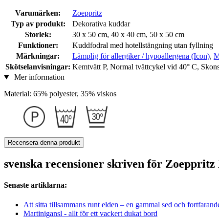
Varumärken:
Zoeppritz
Typ av produkt:
Dekorativa kuddar
Storlek:
30 x 50 cm, 40 x 40 cm, 50 x 50 cm
Funktioner:
Kuddfodral med hotellstängning utan fyllning
Märkningar:
Lämplig för allergiker / hypoallergena (Icon)
,
M
Skötselanvisningar:
Kemtvätt P, Normal tvättcykel vid 40° C, Skon
Mer information
Material: 65% polyester, 35% viskos
Recensera denna produkt
svenska recensioner skriven för Zoepprit
Senaste artiklarna:
Att sitta tillsammans runt elden – en gammal sed och fortfarand
Martinigansl - allt för ett vackert dukat bord