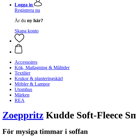
Logga in
Registrera nu
Är du
ny här?
Skapa konto
Accessoires
Kök, Matlagning & Måltider
Textilier
Krukor & planteringskärl
Möbler & Lampor
Utomhus
Märken
REA
Zoeppritz
Kudde Soft-Fleece S
För mysiga timmar i soffan