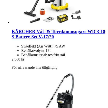
KÄRCHER
Våt-​ & Torrdammsugare WD 3-​18
S Battery Set V-​17/20
Sugeffekt (Air Watt): 75 AW
Behållarvolym: 17 l
Behållarmaterial: rostfritt stål
2 360 kr
För närvarande inte tillgänglig