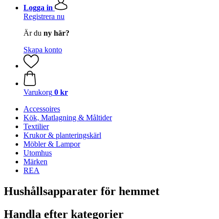
Logga in
Registrera nu
Är du
ny här?
Skapa konto
Varukorg
0 kr
Accessoires
Kök, Matlagning & Måltider
Textilier
Krukor & planteringskärl
Möbler & Lampor
Utomhus
Märken
REA
Hushållsapparater för hemmet
Handla efter kategorier