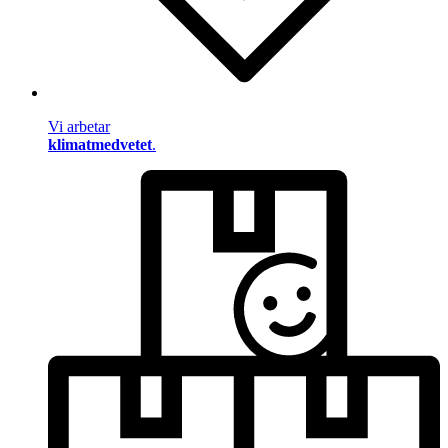
Vi arbetar
klimatmedvetet
.