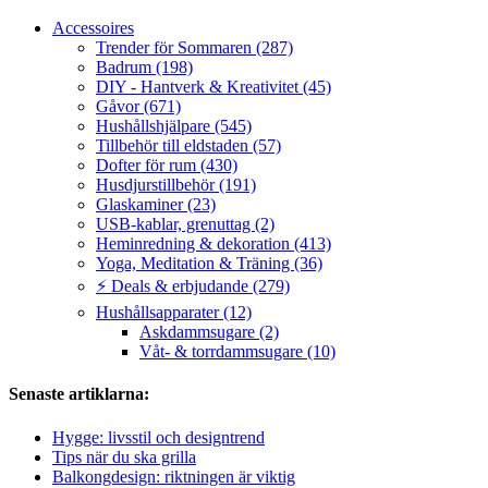
Accessoires
Trender för Sommaren (287)
Badrum (198)
DIY - Hantverk & Kreativitet (45)
Gåvor (671)
Hushållshjälpare (545)
Tillbehör till eldstaden (57)
Dofter för rum (430)
Husdjurstillbehör (191)
Glaskaminer (23)
USB-kablar, grenuttag (2)
Heminredning & dekoration (413)
Yoga, Meditation & Träning (36)
⚡ Deals & erbjudande (279)
Hushållsapparater (12)
Askdammsugare (2)
Våt- & torrdammsugare (10)
Senaste artiklarna:
Hygge: livsstil och designtrend
Tips när du ska grilla
Balkongdesign: riktningen är viktig