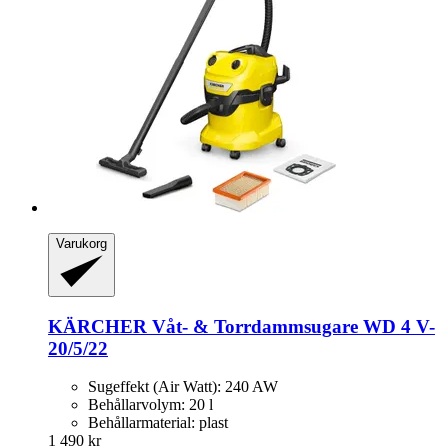
Varukorg
KÄRCHER
Våt-​ & Torrdammsugare WD 4 V-​
20/5/22
Sugeffekt (Air Watt): 240 AW
Behållarvolym: 20 l
Behållarmaterial: plast
1 490 kr