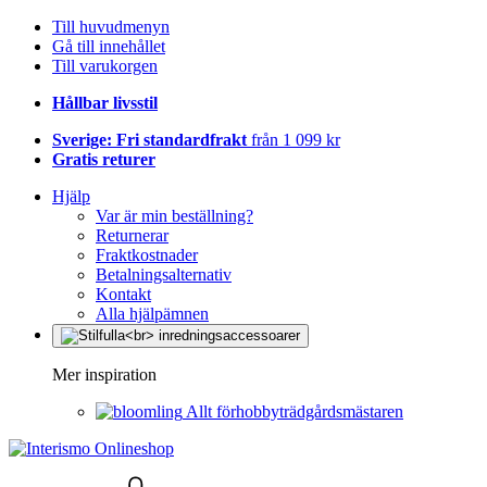
Till huvudmenyn
Gå till innehållet
Till varukorgen
Hållbar livsstil
Sverige: Fri standardfrakt
från 1 099 kr
Gratis returer
Hjälp
Var är min beställning?
Returnerar
Fraktkostnader
Betalningsalternativ
Kontakt
Alla hjälpämnen
Mer inspiration
Allt förhobbyträdgårdsmästaren