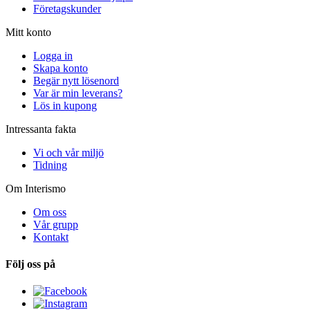
Företagskunder
Mitt konto
Logga in
Skapa konto
Begär nytt lösenord
Var är min leverans?
Lös in kupong
Intressanta fakta
Vi och vår miljö
Tidning
Om Interismo
Om oss
Vår grupp
Kontakt
Följ oss på