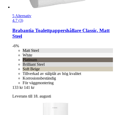
5 Alternativ
4.7 (3)
Brabantia
Toalettpappershållare Classic, Matt
Steel
-6%
Matt Steel
White
Platinum
Brilliant Steel
Soft Beige
Tillverkad av stålplåt av hög kvalitet
Korrosionsbeständig
För väggmontering
133 kr
141 kr
Leverans till 18. augusti