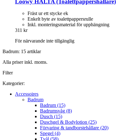
Loowy
HALTA (Toalettpappershållare)
Fräst ur ett stycke ek
Enkelt byte av toalettpappersrulle
Inkl. monteringsmaterial för upphängning
311 kr
För närvarande inte tillgänglig
Badrum: 15 artiklar
Alla priser inkl. moms.
Filter
Kategorier:
Accessoires
Badrum
Badrum (15)
Badrumsvåg (8)
Dusch (15)
Duschgel & Bodylotion (25)
Förvaring & tandborstehållare (20)
Spegel (4)
Tvål (58)