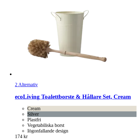
2 Alternativ
ecoLiving
Toalettborste & Hållare Set, Cream
Cream
Silver
Plastfri
Vegetabiliska borst
Iögonfallande design
174 kr