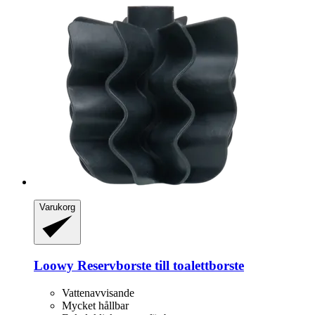
Varukorg
Loowy
Reservborste till toalettborste
Vattenavvisande
Mycket hållbar