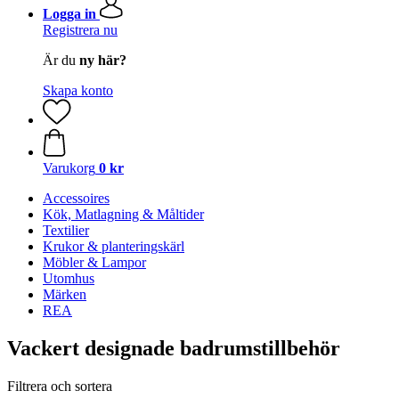
Logga in
Registrera nu
Är du
ny här?
Skapa konto
Varukorg
0 kr
Accessoires
Kök, Matlagning & Måltider
Textilier
Krukor & planteringskärl
Möbler & Lampor
Utomhus
Märken
REA
Vackert designade badrumstillbehör
Filtrera och sortera