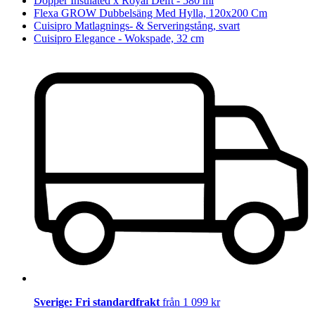
Dopper Insulated x Royal Delft - 580 ml
Flexa GROW Dubbelsäng Med Hylla, 120x200 Cm
Cuisipro Matlagnings- & Serveringstång, svart
Cuisipro Elegance - Wokspade, 32 cm
Sverige: Fri standardfrakt
från 1 099 kr