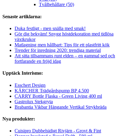
Tvålbehållare (50)
Senaste artiklarna:
Duka festligt - men snälla med smak!
Gör dig bekväm! Snygg höstdekoration med tidlösa
växtkrukor
Matlagning men hållbart: Tips för ett plastfritt kök
Trender för inredning 2020: trendiga material
Att sitta tillsammans runt elden – en gammal sed och
fortfarande en fröjd idag
Upptäck Interismo:
Esschert Design
KÄRCHER Trädgårdspump BP 4.500
CARRY Bottle Flaska - Green Living 400 ml
Gastrolux Stekgryta
Brabantia Vikbar Hängande Vertikal Strykbräda
Nya produkter:
Cuisipro Dubbelsidigt Rivjärn - Grovt & Fint