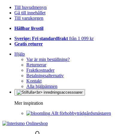
Till huvudmenyn
Gå till innehållet
Till varukorgen
Hållbar livsstil
Sverige: Fri standardfrakt
från 1 099 kr
Gratis returer
Hjälp
Var är min beställning?
Returnerar
Fraktkostnader
Betalningsalternativ
Kontakt
Alla hjälpämnen
Mer inspiration
Allt förhobbyträdgårdsmästaren