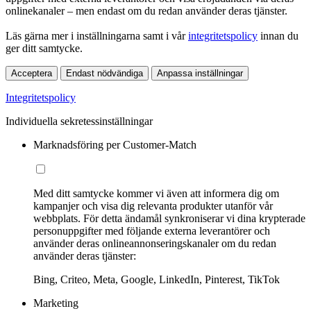
onlinekanaler – men endast om du redan använder deras tjänster.
Läs gärna mer i inställningarna samt i vår
integritetspolicy
innan du
ger ditt samtycke.
Acceptera
Endast nödvändiga
Anpassa inställningar
Integritetspolicy
Individuella sekretessinställningar
Marknadsföring per Customer-Match
Med ditt samtycke kommer vi även att informera dig om
kampanjer och visa dig relevanta produkter utanför vår
webbplats. För detta ändamål synkroniserar vi dina krypterade
personuppgifter med följande externa leverantörer och
använder deras onlineannonseringskanaler om du redan
använder deras tjänster:
Bing, Criteo, Meta, Google, LinkedIn, Pinterest, TikTok
Marketing