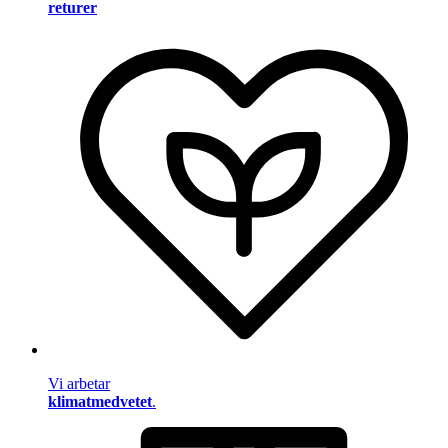
returer
Vi arbetar
klimatmedvetet
.