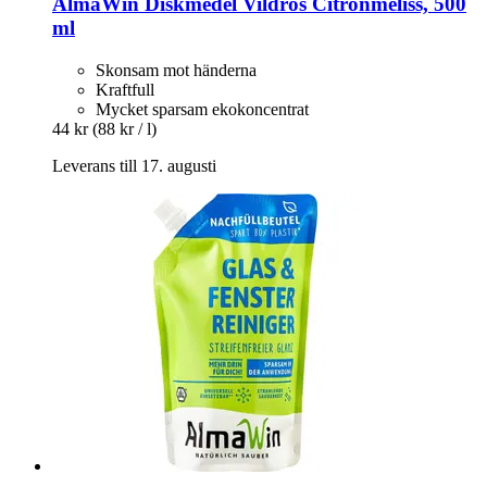
AlmaWin
Diskmedel Vildros Citronmeliss, 500
ml
Skonsam mot händerna
Kraftfull
Mycket sparsam ekokoncentrat
44 kr
(88 kr / l)
Leverans till 17. augusti