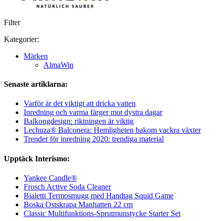
Filter
Kategorier:
Märken
AlmaWin
Senaste artiklarna:
Varför är det viktigt att dricka vatten
Inredning och varma färger mot dystra dagar
Balkongdesign: riktningen är viktig
Lechuza® Balconera: Hemligheten bakom vackra växter
Trender för inredning 2020: trendiga material
Upptäck Interismo:
Yankee Candle®
Frosch Active Soda Cleaner
Bialetti Termosmugg med Handtag Squid Game
Boska Ostskrapa Manhatten 22 cm
Classic Multifunktions-Sprutmunstycke Starter Set