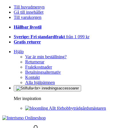
Till huvudmenyn
Gå till innehållet
Till varukorgen
Hållbar livsstil
Sverige: Fri standardfrakt
från 1 099 kr
Gratis returer
Hjälp
Var är min beställning?
Returnerar
Fraktkostnader
Betalningsalternativ
Kontakt
Alla hjälpämnen
Mer inspiration
Allt förhobbyträdgårdsmästaren