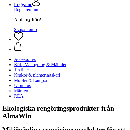
Logga in
Registrera nu
Är du
ny här?
Skapa konto
Accessoires
Kök, Matlagning & Måltider
Textilier
Krukor & planteringskärl
Möbler & Lampor
Utomhus
Märken
REA
Ekologiska rengöringsprodukter från
AlmaWin
Miljövänliga rengöringsprodukter för ett