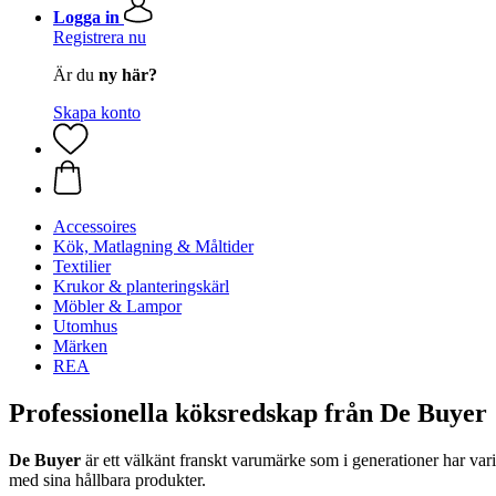
Logga in
Registrera nu
Är du
ny här?
Skapa konto
Accessoires
Kök, Matlagning & Måltider
Textilier
Krukor & planteringskärl
Möbler & Lampor
Utomhus
Märken
REA
Professionella köksredskap från De Buyer
De Buyer
är ett välkänt franskt varumärke som i generationer har va
med sina hållbara produkter.