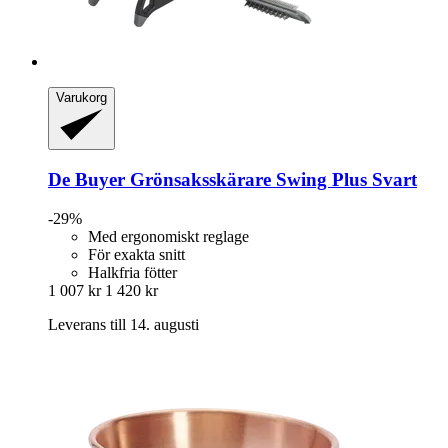
Varukorg
De Buyer
Grönsaksskärare Swing Plus Svart
-29%
Med ergonomiskt reglage
För exakta snitt
Halkfria fötter
1 007 kr
1 420 kr
Leverans till 14. augusti