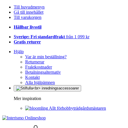
Till huvudmenyn
Gå till innehållet
Till varukorgen
Hållbar livsstil
Sverige: Fri standardfrakt
från 1 099 kr
Gratis returer
Hjälp
Var är min beställning?
Returnerar
Fraktkostnader
Betalningsalternativ
Kontakt
Alla hjälpämnen
Mer inspiration
Allt förhobbyträdgårdsmästaren