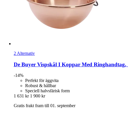
2 Alternativ
De Buyer
Vispskål I Koppar Med Ringhandtag,
-14%
Perfekt för äggvita
Robust & hållbar
Speciell halvsfärisk form
1 631 kr
1 900 kr
Gratis frakt fram till 01. september