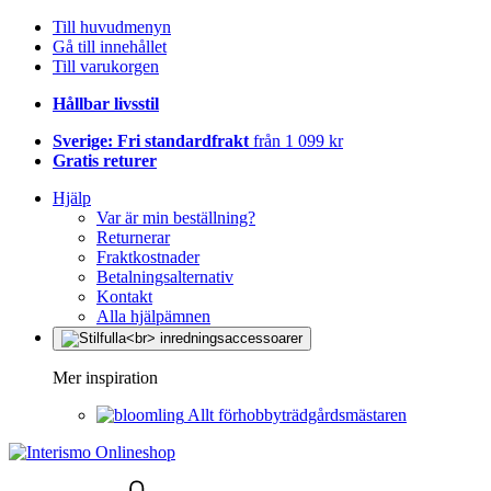
Till huvudmenyn
Gå till innehållet
Till varukorgen
Hållbar livsstil
Sverige: Fri standardfrakt
från 1 099 kr
Gratis returer
Hjälp
Var är min beställning?
Returnerar
Fraktkostnader
Betalningsalternativ
Kontakt
Alla hjälpämnen
Mer inspiration
Allt förhobbyträdgårdsmästaren