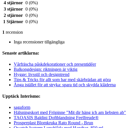
4 stjärnor
0
(0%)
3 stjärnor
0
(0%)
2 stjärnor
0
(0%)
1 Stjärnor
0
(0%)
1
recension
Inga recensioner tillgängliga
Senaste artiklarna:
Vårfräscha påskdekorationer och presentidéer
Balkongdesign: riktningen är viktig
Hygge: livsstil och designtrend
Tips & Tricks för allt som har med skärbrädan att göra
Ånga istället för att stryka: spara tid och skydda kläderna
Upptäck Interismo:
sagaform
Hälsningskort med Fröpinne "Mit dir häng ich am liebsten ab"
TAOASIS Baldini Doftblandning Feelfreude®
Prosperplast Blomkruka Rato Round - Brun
Qwetch Isoterm Lunchlåda med Handtag, 850 ml