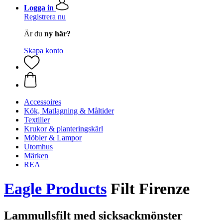
Logga in
Registrera nu
Är du
ny här?
Skapa konto
Accessoires
Kök, Matlagning & Måltider
Textilier
Krukor & planteringskärl
Möbler & Lampor
Utomhus
Märken
REA
Eagle Products
Filt Firenze
Lammullsfilt med sicksackmönster