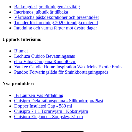
Balkongdesign: riktningen är viktig
Interismos julbutik är tillbaka
Vårfräscha påskdekorationer och presentidéer
Trender för inredning 2020: trendiga material
Inredning och varma färger mot dystra dagar
Upptäck Interismo:
Blumat
Lechuza Cubico Bevattningssats
elho Vibia Campana Rund 40 cm
Yankee Candle Home Inspiration Wax Melts Exotic Fruits
Pandoo Förvaringslåda för Sminkborttagningspads
Nya produkter:
IB Laursen Vas Pilflätning
Cuisipro Dekorationspenna - Silikonkropp/Plast
Dopper Insulated Cap - 580 ml
Cuisipro 7-i-1 Tornrivjärn - Köksrivjärn
Cuisipro Elegance - Soppslev, 31 cm