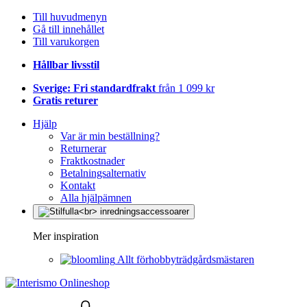
Till huvudmenyn
Gå till innehållet
Till varukorgen
Hållbar livsstil
Sverige: Fri standardfrakt
från 1 099 kr
Gratis returer
Hjälp
Var är min beställning?
Returnerar
Fraktkostnader
Betalningsalternativ
Kontakt
Alla hjälpämnen
Mer inspiration
Allt förhobbyträdgårdsmästaren