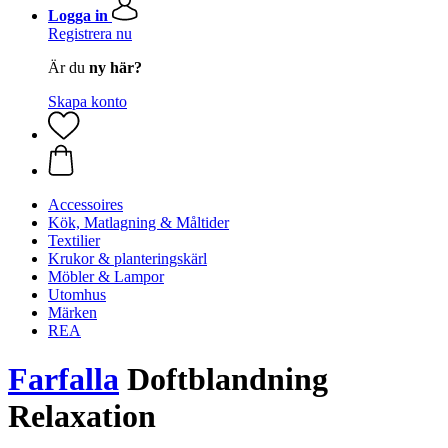
Logga in
Registrera nu
Är du
ny här?
Skapa konto
Accessoires
Kök, Matlagning & Måltider
Textilier
Krukor & planteringskärl
Möbler & Lampor
Utomhus
Märken
REA
Farfalla
Doftblandning
Relaxation