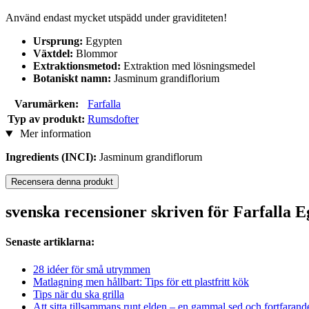
Använd endast mycket utspädd under graviditeten!
Ursprung:
Egypten
Växtdel:
Blommor
Extraktionsmetod:
Extraktion med lösningsmedel
Botaniskt namn:
Jasminum grandiflorium
Varumärken:
Farfalla
Typ av produkt:
Rumsdofter
Mer information
Ingredients (INCI):
Jasminum grandiflorum
Recensera denna produkt
svenska recensioner skriven för Farfalla 
Senaste artiklarna:
28 idéer för små utrymmen
Matlagning men hållbart: Tips för ett plastfritt kök
Tips när du ska grilla
Att sitta tillsammans runt elden – en gammal sed och fortfarand