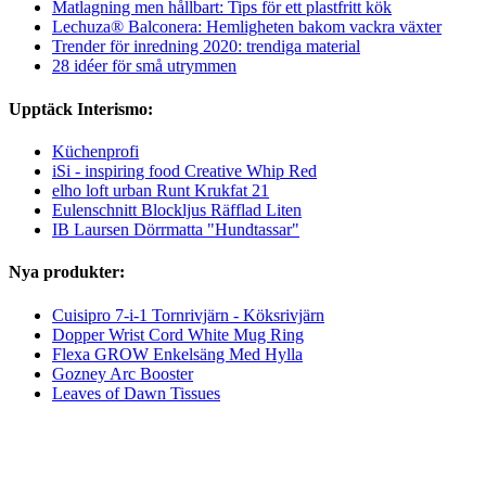
Matlagning men hållbart: Tips för ett plastfritt kök
Lechuza® Balconera: Hemligheten bakom vackra växter
Trender för inredning 2020: trendiga material
28 idéer för små utrymmen
Upptäck Interismo:
Küchenprofi
iSi - inspiring food Creative Whip Red
elho loft urban Runt Krukfat 21
Eulenschnitt Blockljus Räfflad Liten
IB Laursen Dörrmatta "Hundtassar"
Nya produkter:
Cuisipro 7-i-1 Tornrivjärn - Köksrivjärn
Dopper Wrist Cord White Mug Ring
Flexa GROW Enkelsäng Med Hylla
Gozney Arc Booster
Leaves of Dawn Tissues