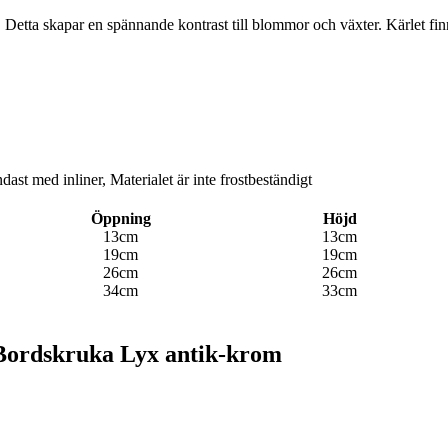
 Detta skapar en spännande kontrast till blommor och växter. Kärlet finns
ast med inliner, Materialet är inte frostbeständigt
Öppning
Höjd
13cm
13cm
19cm
19cm
26cm
26cm
34cm
33cm
i Bordskruka Lyx antik-krom