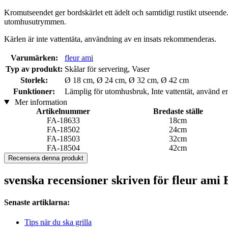
Kromutseendet ger bordskärlet ett ädelt och samtidigt rustikt utseende.
utomhusutrymmen.
Kärlen är inte vattentäta, användning av en insats rekommenderas.
Varumärken:
fleur ami
Typ av produkt:
Skålar för servering, Vaser
Storlek:
Ø 18 cm, Ø 24 cm, Ø 32 cm, Ø 42 cm
Funktioner:
Lämplig för utomhusbruk, Inte vattentät, använd end
Mer information
Artikelnummer
Bredaste ställe
FA-18633
18cm
FA-18502
24cm
FA-18503
32cm
FA-18504
42cm
Recensera denna produkt
svenska recensioner skriven för fleur am
Senaste artiklarna:
Tips när du ska grilla