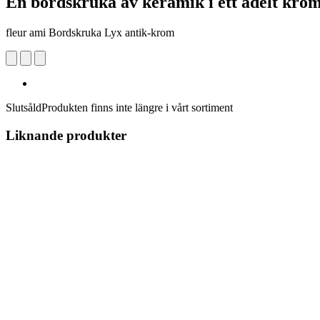
En bordskruka av keramik i ett ädelt kro
fleur ami Bordskruka Lyx antik-krom
Slutsåld
Produkten finns inte längre i vårt sortiment
Liknande produkter