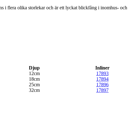
 i flera olika storlekar och är ett lyckat blickfång i inomhus- och
Djup
Inliner
12cm
17893
18cm
17894
25cm
17896
32cm
17897