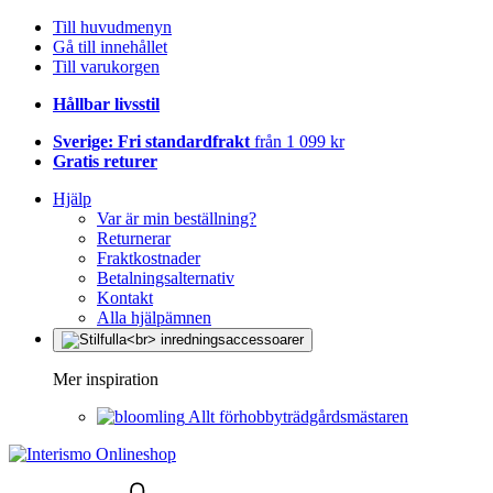
Till huvudmenyn
Gå till innehållet
Till varukorgen
Hållbar livsstil
Sverige: Fri standardfrakt
från 1 099 kr
Gratis returer
Hjälp
Var är min beställning?
Returnerar
Fraktkostnader
Betalningsalternativ
Kontakt
Alla hjälpämnen
Mer inspiration
Allt förhobbyträdgårdsmästaren