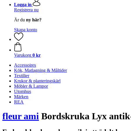
Logga in
Registrera nu
Är du
ny här?
Skapa konto
Varukorg
0 kr
Accessoires
Kök, Matlagning & Måltider
Textilier
Krukor & planteringskärl
Möbler & Lampor
Utomhus
Märken
REA
fleur ami
Bordskruka Lyx anti