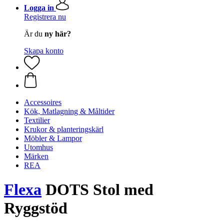
Logga in
Registrera nu
Är du
ny här?
Skapa konto
Accessoires
Kök, Matlagning & Måltider
Textilier
Krukor & planteringskärl
Möbler & Lampor
Utomhus
Märken
REA
Flexa
DOTS Stol med
Ryggstöd