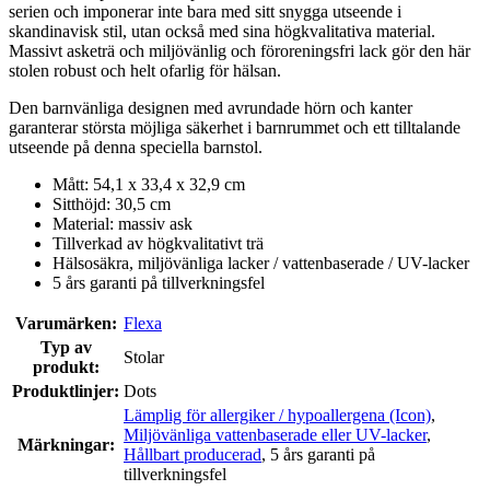
serien och imponerar inte bara med sitt snygga utseende i
skandinavisk stil, utan också med sina högkvalitativa material.
Massivt asketrä och miljövänlig och föroreningsfri lack gör den här
stolen robust och helt ofarlig för hälsan.
Den barnvänliga designen med avrundade hörn och kanter
garanterar största möjliga säkerhet i barnrummet och ett tilltalande
utseende på denna speciella barnstol.
Mått: 54,1 x 33,4 x 32,9 cm
Sitthöjd: 30,5 cm
Material: massiv ask
Tillverkad av högkvalitativt trä
Hälsosäkra, miljövänliga lacker / vattenbaserade / UV-lacker
5 års garanti på tillverkningsfel
Varumärken:
Flexa
Typ av
Stolar
produkt:
Produktlinjer:
Dots
Lämplig för allergiker / hypoallergena (Icon)
,
Miljövänliga vattenbaserade eller UV-lacker
,
Märkningar:
Hållbart producerad
, 5 års garanti på
tillverkningsfel