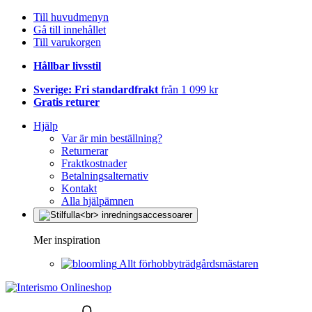
Till huvudmenyn
Gå till innehållet
Till varukorgen
Hållbar livsstil
Sverige: Fri standardfrakt
från 1 099 kr
Gratis returer
Hjälp
Var är min beställning?
Returnerar
Fraktkostnader
Betalningsalternativ
Kontakt
Alla hjälpämnen
Mer inspiration
Allt förhobbyträdgårdsmästaren