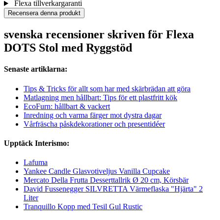
Flexa tillverkargaranti
Recensera denna produkt
svenska recensioner skriven för Flexa
DOTS Stol med Ryggstöd
Senaste artiklarna:
Tips & Tricks för allt som har med skärbrädan att göra
Matlagning men hållbart: Tips för ett plastfritt kök
EcoFurn: hållbart & vackert
Inredning och varma färger mot dystra dagar
Vårfräscha påskdekorationer och presentidéer
Upptäck Interismo:
Lafuma
Yankee Candle Glasvotiveljus Vanilla Cupcake
Mercato Della Frutta Desserttallrik Ø 20 cm, Körsbär
David Fussenegger SILVRETTA Värmeflaska "Hjärta" 2
Liter
Tranquillo Kopp med Tesil Gul Rustic