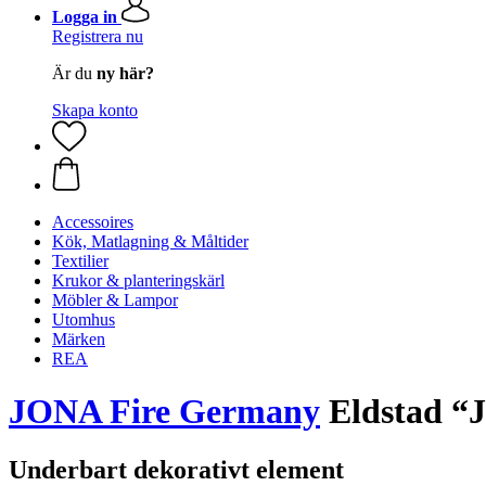
Logga in
Registrera nu
Är du
ny här?
Skapa konto
Accessoires
Kök, Matlagning & Måltider
Textilier
Krukor & planteringskärl
Möbler & Lampor
Utomhus
Märken
REA
JONA Fire Germany
Eldstad “J
Underbart dekorativt element