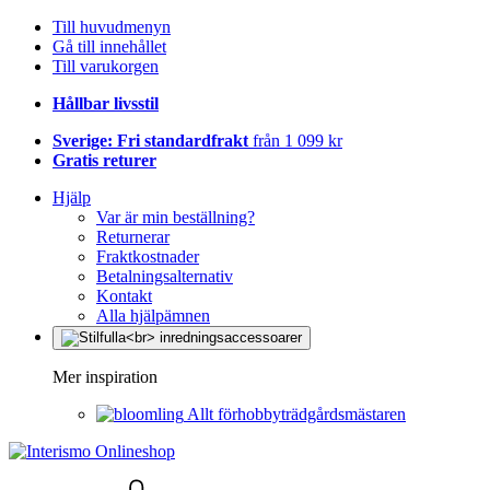
Till huvudmenyn
Gå till innehållet
Till varukorgen
Hållbar livsstil
Sverige: Fri standardfrakt
från 1 099 kr
Gratis returer
Hjälp
Var är min beställning?
Returnerar
Fraktkostnader
Betalningsalternativ
Kontakt
Alla hjälpämnen
Mer inspiration
Allt förhobbyträdgårdsmästaren