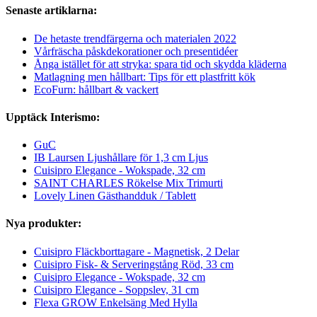
Senaste artiklarna:
De hetaste trendfärgerna och materialen 2022
Vårfräscha påskdekorationer och presentidéer
Ånga istället för att stryka: spara tid och skydda kläderna
Matlagning men hållbart: Tips för ett plastfritt kök
EcoFurn: hållbart & vackert
Upptäck Interismo:
GuC
IB Laursen Ljushållare för 1,3 cm Ljus
Cuisipro Elegance - Wokspade, 32 cm
SAINT CHARLES Rökelse Mix Trimurti
Lovely Linen Gästhandduk / Tablett
Nya produkter:
Cuisipro Fläckborttagare - Magnetisk, 2 Delar
Cuisipro Fisk- & Serveringstång Röd, 33 cm
Cuisipro Elegance - Wokspade, 32 cm
Cuisipro Elegance - Soppslev, 31 cm
Flexa GROW Enkelsäng Med Hylla