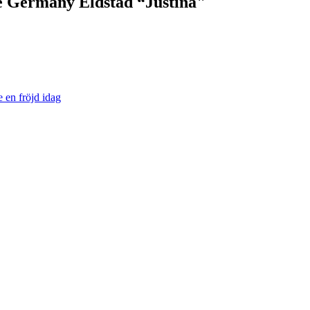
e Germany Eldstad “Justina"
e en fröjd idag