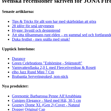
svenska recensioner skriven för JONA Fir
Senaste artiklarna:
Tips & Tricks för allt som har med skärbrädan att göra
28 idéer för små utrymmen
Hygge: livsstil och designtrend
Att sitta tillsammans runt elden – en gammal sed och fortfarand
Duka festligt - men snälla med smak!
Upptäck Interismo:
Durance
Green Celebrations "Enhörning - Stjärnstoft"
Varmvattenflaska 2,0 L med Fleeceöverdrag & Rosett
elho Jazz Rund Mini 7 Cm
Brabantia Serveringssked, non-stick
Nya produkter:
Greenomic Barbarossa Penne All'Arrabbiata
Cuisipro Elegance - Sked med Hål, 30,5 cm
Gozney Dome XL (Gen 2) Cover - Natural
Dopper Original Cap