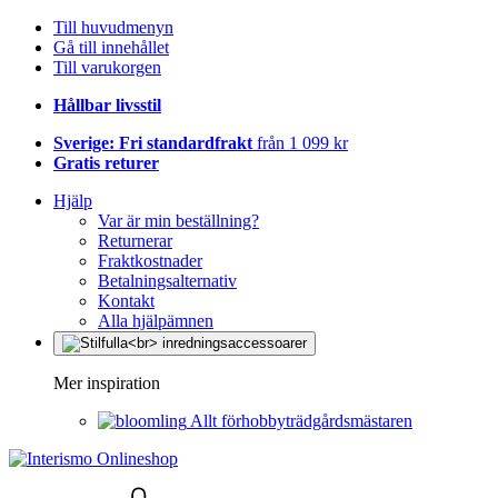
Till huvudmenyn
Gå till innehållet
Till varukorgen
Hållbar livsstil
Sverige: Fri standardfrakt
från 1 099 kr
Gratis returer
Hjälp
Var är min beställning?
Returnerar
Fraktkostnader
Betalningsalternativ
Kontakt
Alla hjälpämnen
Mer inspiration
Allt förhobbyträdgårdsmästaren