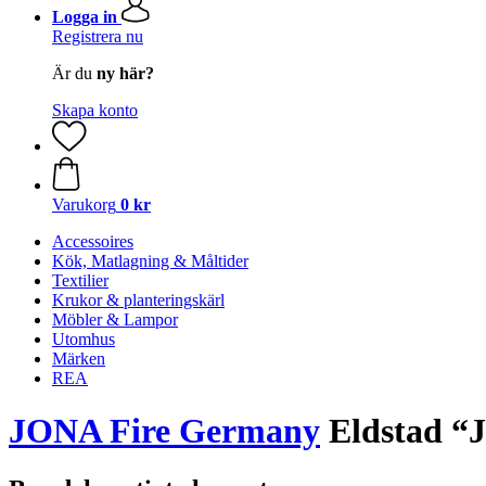
Logga in
Registrera nu
Är du
ny här?
Skapa konto
Varukorg
0 kr
Accessoires
Kök, Matlagning & Måltider
Textilier
Krukor & planteringskärl
Möbler & Lampor
Utomhus
Märken
REA
JONA Fire Germany
Eldstad “J