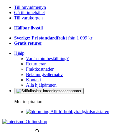
Till huvudmenyn
Gå till innehållet
Till varukorgen
Hållbar livsstil
Sverige: Fri standardfrakt
från 1 099 kr
Gratis returer
Hjälp
Var är min beställning?
Returnerar
Fraktkostnader
Betalningsalternativ
Kontakt
Alla hjälpämnen
Mer inspiration
Allt förhobbyträdgårdsmästaren