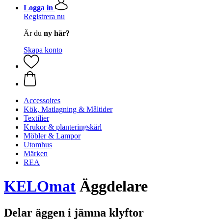
Logga in
Registrera nu
Är du
ny här?
Skapa konto
Accessoires
Kök, Matlagning & Måltider
Textilier
Krukor & planteringskärl
Möbler & Lampor
Utomhus
Märken
REA
KELOmat
Äggdelare
Delar äggen i jämna klyftor