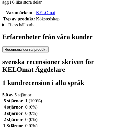
ägg i 6 lika stora delar.
Varumärken:
KELOmat
Typ av produkt:
Köksredskap
Riess hållbarhet
Erfarenheter från våra kunder
Recensera denna produkt
svenska recensioner skriven för
KELOmat Äggdelare
1 kundrecension i alla språk
5,0
av 5 stjärnor
5 stjärnor
1
(100%)
4 stjärnor
0
(0%)
3 stjärnor
0
(0%)
2 stjärnor
0
(0%)
1 Stjärnor
0
(0%)