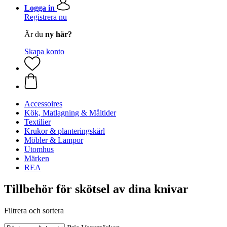
Logga in
Registrera nu
Är du
ny här?
Skapa konto
Accessoires
Kök, Matlagning & Måltider
Textilier
Krukor & planteringskärl
Möbler & Lampor
Utomhus
Märken
REA
Tillbehör för skötsel av dina knivar
Filtrera och sortera