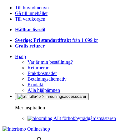
Till huvudmenyn
Gå till innehållet
Till varukorgen
Hållbar livsstil
Sverige: Fri standardfrakt
från 1 099 kr
Gratis returer
Hjälp
Var är min beställning?
Returnerar
Fraktkostnader
Betalningsalternativ
Kontakt
Alla hjälpämnen
Mer inspiration
Allt förhobbyträdgårdsmästaren