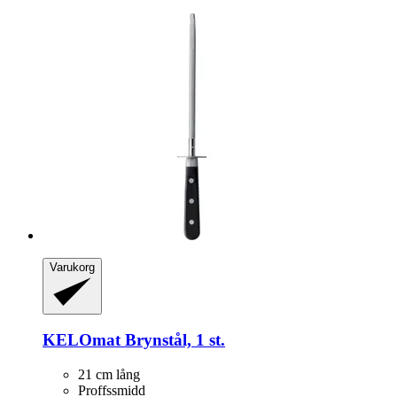
Varukorg
KELOmat
Brynstål, 1 st.
21 cm lång
Proffssmidd