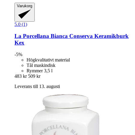
Varukorg
5.0 (1)
La Porcellana Bianca
Conserva Keramikburk
Kex
-5%
Högkvalitativt material
Tål maskindisk
Rymmer 3,5 l
483 kr
509 kr
Leverans till 13. augusti