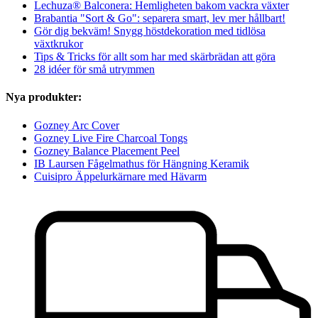
Lechuza® Balconera: Hemligheten bakom vackra växter
Brabantia "Sort & Go": separera smart, lev mer hållbart!
Gör dig bekväm! Snygg höstdekoration med tidlösa
växtkrukor
Tips & Tricks för allt som har med skärbrädan att göra
28 idéer för små utrymmen
Nya produkter:
Gozney Arc Cover
Gozney Live Fire Charcoal Tongs
Gozney Balance Placement Peel
IB Laursen Fågelmathus för Hängning Keramik
Cuisipro Äppelurkärnare med Hävarm