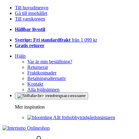
Till huvudmenyn
Gå till innehållet
Till varukorgen
Hållbar livsstil
Sverige: Fri standardfrakt
från 1 099 kr
Gratis returer
Hjälp
Var är min beställning?
Returnerar
Fraktkostnader
Betalningsalternativ
Kontakt
Alla hjälpämnen
Mer inspiration
Allt förhobbyträdgårdsmästaren