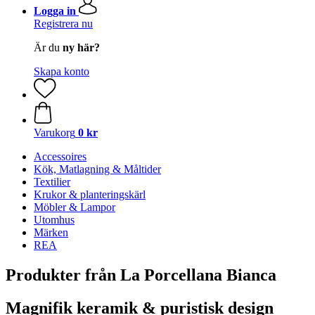
Logga in
Registrera nu
Är du
ny här?
Skapa konto
Varukorg
0 kr
Accessoires
Kök, Matlagning & Måltider
Textilier
Krukor & planteringskärl
Möbler & Lampor
Utomhus
Märken
REA
Produkter från La Porcellana Bianca
Magnifik keramik & puristisk design