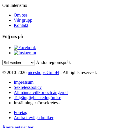
Om Interismo
Om oss
Vår grupp
Kontakt
Följ oss på
Ändra region/språk
© 2010-2026
niceshops GmbH
- All rights reserved.
Impressum
Sekretesspolicy
Allmänna villkor och ångerrät
Tillgänglighetsredogörelse
Inställningar för sekretess
Företag
Andra trevliga butiker
Ångra avtalet här