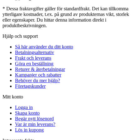
* Dessa fraktavgifter gäller för standardfrakt. Det kan tillkomma
ytterligare kostnader, t.ex. på grund av produkternas vikt, storlek
eller egenskaper. Du hittar denna information direkt i
produktbeskrivningen.
Hjälp och support
Så här använder du ditt konto
Betalningsalternativ
Frakt och leverans
Göra en beställning
Returer & återbetalningar
Kampanjer och rabatter
Behöver du mer hjälp?
Företagskunder
Mitt konto
Logga in
Skapa konto
Begär nytt lösenord
Var är min leverans?
Lös in kupong