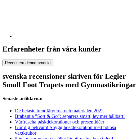
Erfarenheter från våra kunder
Recensera denna produkt
svenska recensioner skriven för Legler
Small Foot Trapets med Gymnastikringar
Senaste artiklarna:
De hetaste trendfärgerna och materialen 2022
Brabantia "Sort & Go": separera smart, lev mer hållbart!
Vårfräscha påskdekorationer och presentidéer
Gör dig bekväm! Snygg höstdekoration med tidlösa
växtkrukor
Njut av sommaren i stället för att vattna hela tiden!