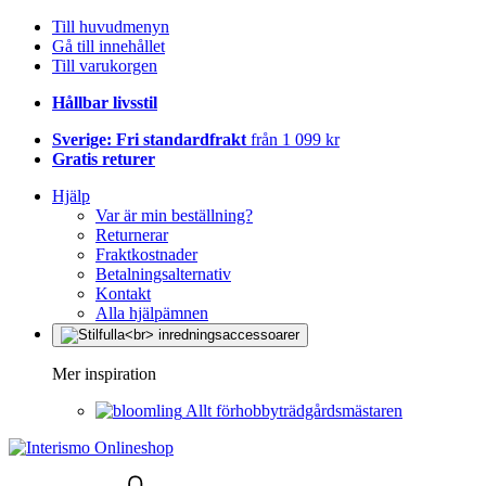
Till huvudmenyn
Gå till innehållet
Till varukorgen
Hållbar livsstil
Sverige: Fri standardfrakt
från 1 099 kr
Gratis returer
Hjälp
Var är min beställning?
Returnerar
Fraktkostnader
Betalningsalternativ
Kontakt
Alla hjälpämnen
Mer inspiration
Allt förhobbyträdgårdsmästaren