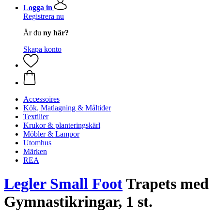
Logga in
Registrera nu
Är du
ny här?
Skapa konto
Accessoires
Kök, Matlagning & Måltider
Textilier
Krukor & planteringskärl
Möbler & Lampor
Utomhus
Märken
REA
Legler Small Foot
Trapets med
Gymnastikringar, 1 st.